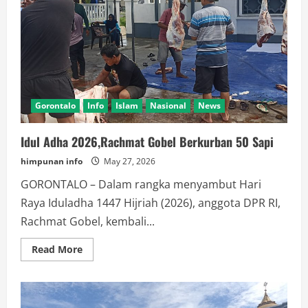
Gorontalo
Info
Islam
Nasional
News
Idul Adha 2026,Rachmat Gobel Berkurban 50 Sapi
himpunan info
May 27, 2026
GORONTALO – Dalam rangka menyambut Hari
Raya Iduladha 1447 Hijriah (2026), anggota DPR RI,
Rachmat Gobel, kembali...
Read
Read More
more
about
Idul
Adha
2026,Rachmat
Gobel