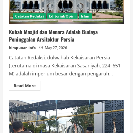
Catatan Redaksi
Editorial/Opini
Islam
Kubah Masjid dan Menara Adalah Budaya
Peninggalan Arsitektur Persia
himpunan info
May 27, 2026
Catatan Redaksi: dulwahab Kekaisaran Persia
(terutama di masa Kekaisaran Sasaniyah, 224–651
M) adalah imperium besar dengan pengaruh...
Read
Read More
more
about
Kubah
Masjid
dan
Menara
Adalah
Budaya
Peninggalan
Arsitektur
Persia