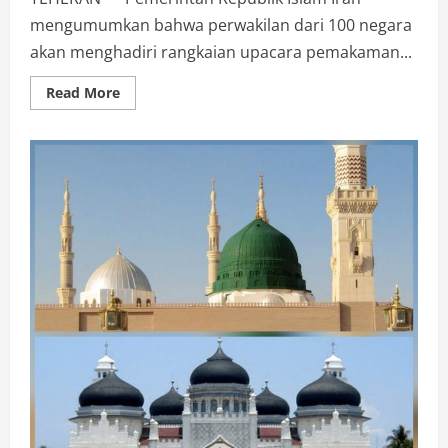
mengumumkan bahwa perwakilan dari 100 negara
akan menghadiri rangkaian upacara pemakaman...
Read
Read More
more
about
100
Negara
Hadir,di
Iringi
Puluhan
Juta
Orang
dan
Diikuti
Milyaran
Manusia
Secara
Online,Pemakaman
Ayatullah
Ali
Khamenei
3
Juli