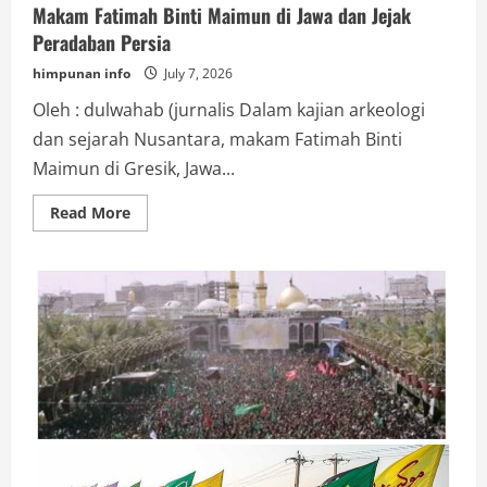
Makam Fatimah Binti Maimun di Jawa dan Jejak
Peradaban Persia
himpunan info
July 7, 2026
Oleh : dulwahab (jurnalis Dalam kajian arkeologi
dan sejarah Nusantara, makam Fatimah Binti
Maimun di Gresik, Jawa...
Read
Read More
more
about
Makam
Fatimah
Binti
Maimun
di
Jawa
dan
Jejak
Peradaban
Persia