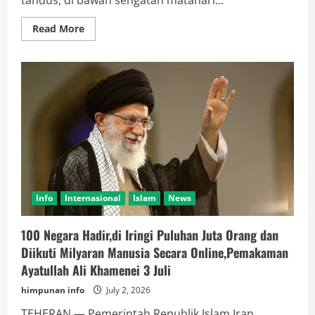
tandus, di bawah sengatan matahari...
Read
Read More
more
about
Mengapa
Setiap
Bulan
Muharam
Ratusan
Juta
Orang
Datang
di
Makam
Imam
Husein
di
Karbala
?
Info
Internasional
Islam
News
100 Negara Hadir,di Iringi Puluhan Juta Orang dan
Diikuti Milyaran Manusia Secara Online,Pemakaman
Ayatullah Ali Khamenei 3 Juli
himpunan info
July 2, 2026
TEHERAN — Pemerintah Republik Islam Iran