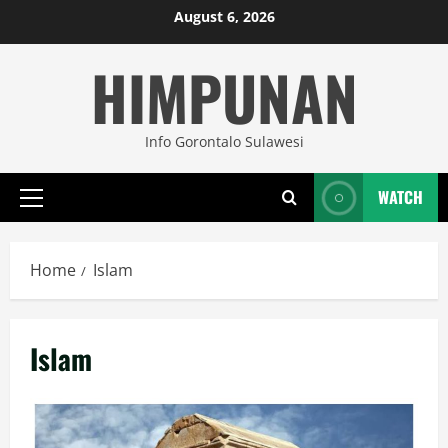
Skip
August 6, 2026
to
HIMPUNAN
content
Info Gorontalo Sulawesi
WATCH
Primary
Menu
Home
Islam
Islam