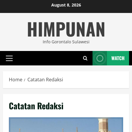
Skip
August 8, 2026
to
HIMPUNAN
content
Info Gorontalo Sulawesi
WATCH
Primary
Menu
Home
Catatan Redaksi
Catatan Redaksi