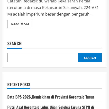
Catatan Redaksi: dulwahab Kekaisaran Persia
(terutama di masa Kekaisaran Sasaniyah, 224–651
M) adalah imperium besar dengan pengaruh...
Read
Read More
more
about
Kubah
Masjid
dan
SEARCH
Menara
Adalah
Budaya
Peninggalan
Arsitektur
SEARCH
Persia
RECENT POSTS
Data BPS 2026,Kemiskinan di Provinsi Gorontalo Turun
Putri Asal Gorontalo Lulus Ujian Seleksi Taruna STPN di