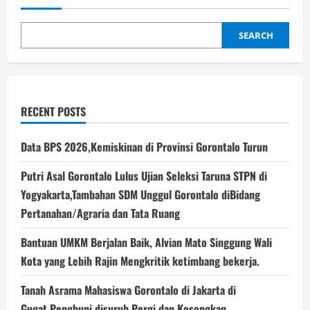
Rekonsiliasi
Petani
di
Rumah
SEARCH
Dinas
Gubernur
RECENT POSTS
Data BPS 2026,Kemiskinan di Provinsi Gorontalo Turun
Putri Asal Gorontalo Lulus Ujian Seleksi Taruna STPN di
Yogyakarta,Tambahan SDM Unggul Gorontalo diBidang
Pertanahan/Agraria dan Tata Ruang
Bantuan UMKM Berjalan Baik, Alvian Mato Singgung Wali
Kota yang Lebih Rajin Mengkritik ketimbang bekerja.
Tanah Asrama Mahasiswa Gorontalo di Jakarta di
Gugat,Penghuni disuruh Pergi dan Kosongkan