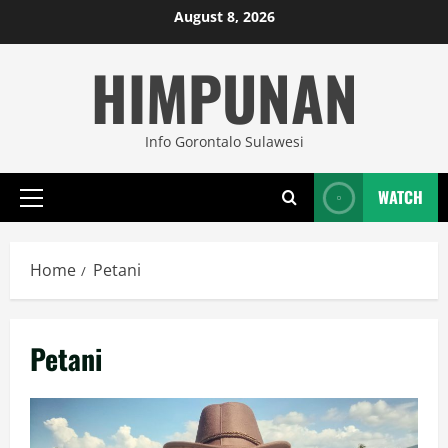
Skip
August 8, 2026
to
HIMPUNAN
content
Info Gorontalo Sulawesi
WATCH
Primary
Menu
Home
Petani
Petani