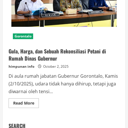
Gorontalo
Gula, Harga, dan Sebuah Rekonsiliasi Petani di
Rumah Dinas Gubernur
himpunan info
October 2, 2025
Di aula rumah jabatan Gubernur Gorontalo, Kamis
(2/10/2025), udara tidak hanya dihirup, tetapi juga
diwarnai oleh tensi...
Read
Read More
more
about
Gula,
Harga,
dan
SEARCH
Sebuah