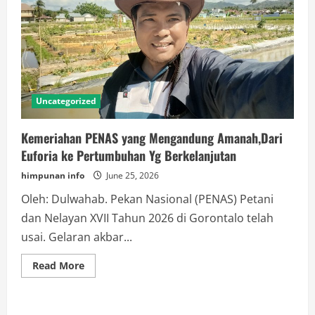
Uncategorized
Kemeriahan PENAS yang Mengandung Amanah,Dari
Euforia ke Pertumbuhan Yg Berkelanjutan
himpunan info
June 25, 2026
Oleh: Dulwahab. Pekan Nasional (PENAS) Petani
dan Nelayan XVII Tahun 2026 di Gorontalo telah
usai. Gelaran akbar...
Read
Read More
more
about
Kemeriahan
PENAS
yang