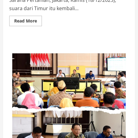
suara dari Timur itu kembali...
Read
Read More
more
about
Sinkronisasi
Benih
dan
Pupuk,Komisi
II
DPRD
Provinsi
Bertemu
Dirjen
Kementrian
Pertanian