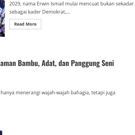
2029, nama Erwin Ismail mulai mencuat bukan sekadar
sebagai kader Demokrat,...
Read
Read More
more
about
Peluang
Erwin
Ismail
Lolos
ke
DPR
nyaman Bambu, Adat, dan Panggung Seni
RI,Antara
Optimisme
dan
Realitas
Elektoral
 hanya menerangi wajah-wajah bahagia, tetapi juga