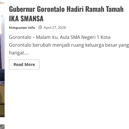
Gubernur Gorontalo Hadiri Ramah Tamah
IKA SMANSA
himpunan info
April 27, 2026
Gorontalo – Malam itu, Aula SMA Negeri 1 Kota
Gorontalo berubah menjadi ruang keluarga besar yang
hangat....
Read
Read More
more
about
Gubernur
Gorontalo
Hadiri
Ramah
Tamah
IKA
SMANSA