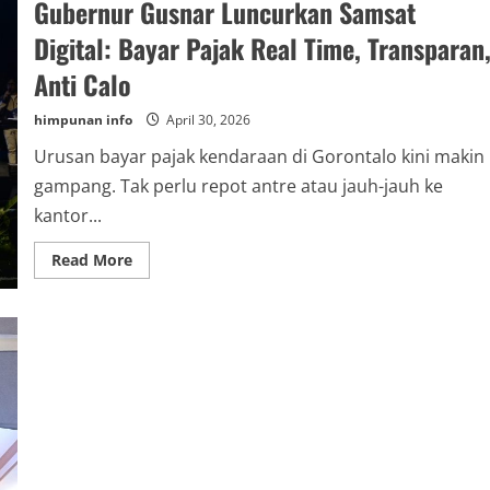
Gubernur Gusnar Luncurkan Samsat
Penunjang
Digital: Bayar Pajak Real Time, Transparan
Anti Calo
himpunan info
April 30, 2026
Urusan bayar pajak kendaraan di Gorontalo kini makin
gampang. Tak perlu repot antre atau jauh-jauh ke
kantor...
Read
Read More
more
about
Gubernur
Gusnar
Luncurkan
Samsat
Digital:
Bayar
Pajak
Real
Time,
Transparan,
Anti
Calo