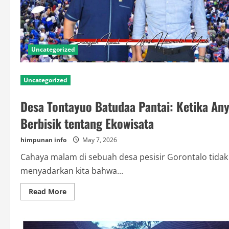
Uncategorized
Uncategorized
Desa Tontayuo Batudaa Pantai: Ketika A
Berbisik tentang Ekowisata
himpunan info
May 7, 2026
Cahaya malam di sebuah desa pesisir Gorontalo tidak
menyadarkan kita bahwa...
Read
Read More
more
about
Desa
Tontayuo
Batudaa