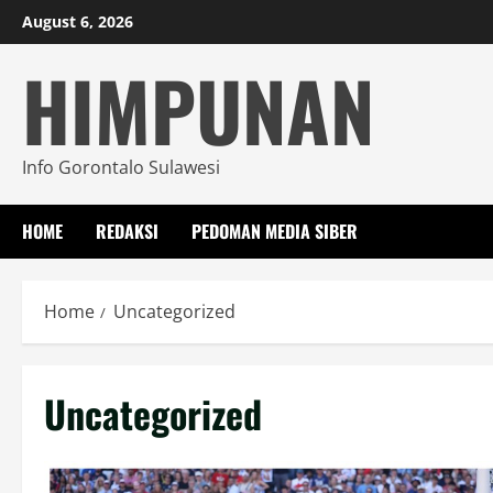
Skip
August 6, 2026
to
HIMPUNAN
content
Info Gorontalo Sulawesi
HOME
REDAKSI
PEDOMAN MEDIA SIBER
Home
Uncategorized
Uncategorized