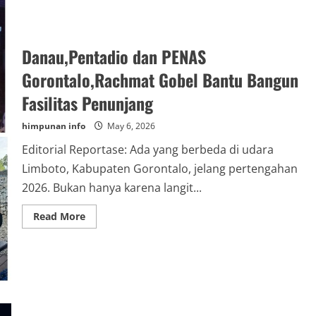
Danau,Pentadio dan PENAS
Gorontalo,Rachmat Gobel Bantu Bangun
Fasilitas Penunjang
himpunan info
May 6, 2026
Editorial Reportase: Ada yang berbeda di udara
Limboto, Kabupaten Gorontalo, jelang pertengahan
2026. Bukan hanya karena langit...
Read
Read More
more
about
Danau,Pentadio
dan
PENAS
Gorontalo,Rachmat
Gobel
Bantu
Bangun
Fasilitas