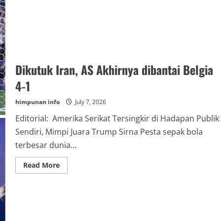
Dikutuk Iran, AS Akhirnya dibantai Belgia
4-1
himpunan info
July 7, 2026
Editorial: Amerika Serikat Tersingkir di Hadapan Publik
Sendiri, Mimpi Juara Trump Sirna Pesta sepak bola
terbesar dunia...
Read
Read More
more
about
Dikutuk
Iran,
AS
Akhirnya
dibantai
Belgia