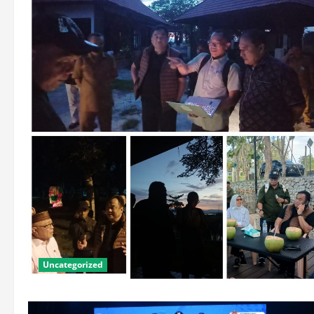
Pantai:
Ketika
Anyaman
Bambu,
Adat,
dan
Panggung
Seni
Berbisik
tentang
Ekowisata
Uncategorized