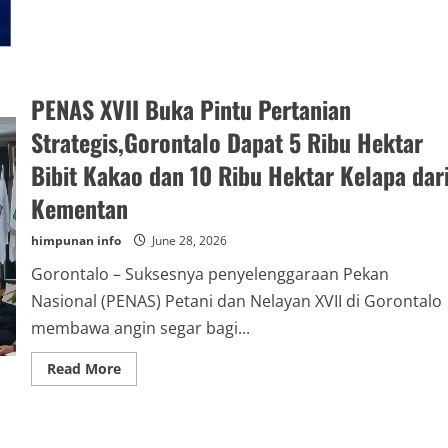
4-
1
PENAS XVII Buka Pintu Pertanian
Strategis,Gorontalo Dapat 5 Ribu Hektar
Bibit Kakao dan 10 Ribu Hektar Kelapa dar
Kementan
himpunan info
June 28, 2026
Gorontalo – Suksesnya penyelenggaraan Pekan
Nasional (PENAS) Petani dan Nelayan XVII di Gorontalo
membawa angin segar bagi...
Read
Read More
more
about
PENAS
XVII
Buka