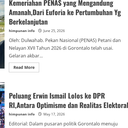
Kemeriahan PENAS yang Mengandung
Pintu
Pertanian
Strategis,Gorontalo
Amanah,Dari Euforia ke Pertumbuhan Yg
Dapat
5
Berkelanjutan
Ribu
Hektar
Bibit
himpunan info
June 25, 2026
Kakao
dan
Oleh: Dulwahab. Pekan Nasional (PENAS) Petani dan
10
Ribu
Nelayan XVII Tahun 2026 di Gorontalo telah usai.
Hektar
Kelapa
Gelaran akbar...
dari
Kementan
Read
Read More
more
about
Kemeriahan
PENAS
yang
Mengandung
Peluang Erwin Ismail Lolos ke DPR
Amanah,Dari
Euforia
RI,Antara Optimisme dan Realitas Elektora
ke
Pertumbuhan
Yg
himpunan info
May 17, 2026
Berkelanjutan
Editorial: Dalam pusaran politik Gorontalo menuju