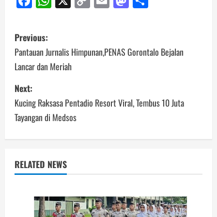
Facebook
WhatsApp
X
Copy
Email
Mastodon
Share
Link
Post
Previous:
navigation
Pantauan Jurnalis Himpunan,PENAS Gorontalo Bejalan
Lancar dan Meriah
Next:
Kucing Raksasa Pentadio Resort Viral, Tembus 10 Juta
Tayangan di Medsos
RELATED NEWS