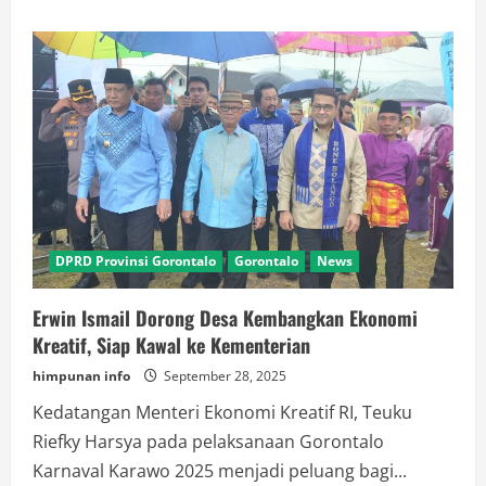
about
Kanwil
BPN/ATR
Gorontalo
Rakerda,Hadirkan
Ombusdman,Polda
dan
Kejaksaan
DPRD Provinsi Gorontalo
Gorontalo
News
Erwin Ismail Dorong Desa Kembangkan Ekonomi
Kreatif, Siap Kawal ke Kementerian
himpunan info
September 28, 2025
Kedatangan Menteri Ekonomi Kreatif RI, Teuku
Riefky Harsya pada pelaksanaan Gorontalo
Karnaval Karawo 2025 menjadi peluang bagi...