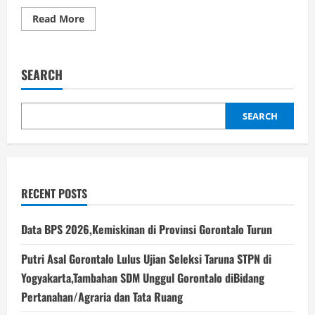
Read
Read More
more
about
Erwin
Ismail
Dorong
SEARCH
Desa
Kembangkan
Ekonomi
Kreatif,
Siap
SEARCH
Kawal
ke
Kementerian
RECENT POSTS
Data BPS 2026,Kemiskinan di Provinsi Gorontalo Turun
Putri Asal Gorontalo Lulus Ujian Seleksi Taruna STPN di
Yogyakarta,Tambahan SDM Unggul Gorontalo diBidang
Pertanahan/Agraria dan Tata Ruang