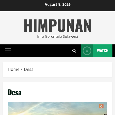
Skip
August 8, 2026
to
HIMPUNAN
content
Info Gorontalo Sulawesi
WATCH
Primary
Menu
Home
Desa
Desa