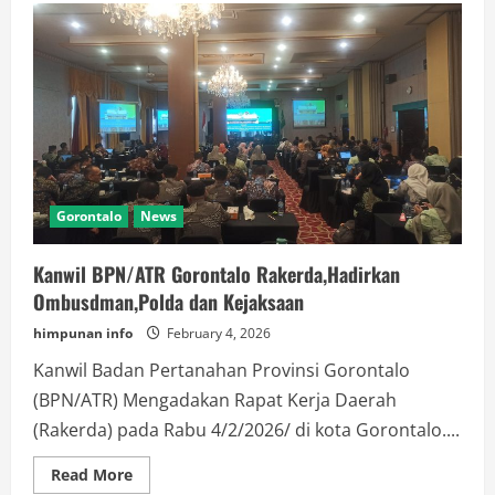
di
Atas
Awan,Desa
Dulamayo
Puncak,Cocok
Untuk
Destinasi
Agrowisata
PENAS
2026
Gorontalo
News
Kanwil BPN/ATR Gorontalo Rakerda,Hadirkan
Ombusdman,Polda dan Kejaksaan
himpunan info
February 4, 2026
Kanwil Badan Pertanahan Provinsi Gorontalo
(BPN/ATR) Mengadakan Rapat Kerja Daerah
(Rakerda) pada Rabu 4/2/2026/ di kota Gorontalo....
Read
Read More
more