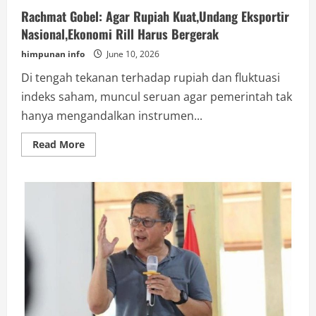
Rachmat Gobel: Agar Rupiah Kuat,Undang Eksportir
Nasional,Ekonomi Rill Harus Bergerak
himpunan info
June 10, 2026
Di tengah tekanan terhadap rupiah dan fluktuasi
indeks saham, muncul seruan agar pemerintah tak
hanya mengandalkan instrumen...
Read
Read More
more
about
Rachmat
Gobel:
Agar
Rupiah
Kuat,Undang
Eksportir
Nasional,Ekonomi
Rill
Harus
Bergerak