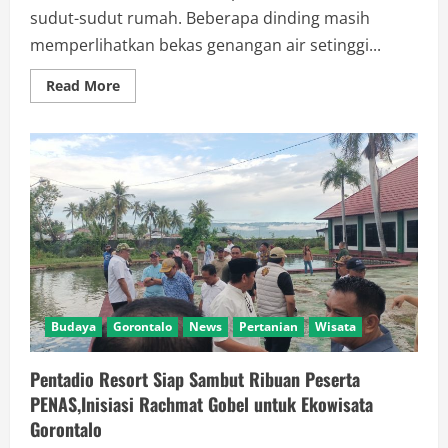
sudut-sudut rumah. Beberapa dinding masih
memperlihatkan bekas genangan air setinggi...
Read
Read More
more
about
Rachmat
Gobel
di
Desa
Didingga,Menjemput
Harapan
dari
Balik
Lumpur
Banjir
Biau
Budaya
Gorontalo
News
Pertanian
Wisata
Pentadio Resort Siap Sambut Ribuan Peserta
PENAS,Inisiasi Rachmat Gobel untuk Ekowisata
Gorontalo