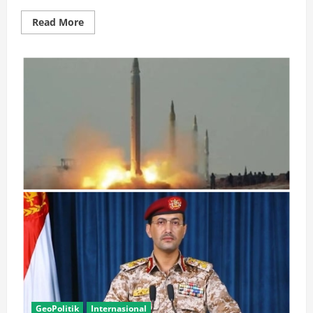
Read
Read More
more
about
PENAS
12
Hari
Lagi,Gubernur
Gusnar
Minta
LO
Tak
Sekadar
Jadi
“Tamu”
tapi
“Orang
Rumah”
bagi
Peserta
PENAS
GeoPolitik
Internasional