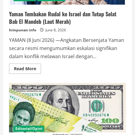
Yaman Tembakan Rudal ke Israel dan Tutup Selat
Bab El Mandeb (Laut Merah)
himpunan info
June 8, 2026
YAMAN (8 Juni 2026) —Angkatan Bersenjata Yaman
secara resmi mengumumkan eskalasi signifikan
dalam konflik melawan Israel dengan...
Read
Read More
more
about
Yaman
Tembakan
Rudal
ke
Israel
dan
Tutup
Selat
Bab
El
Mandeb
(Laut
Editorial/Opini
Merah)