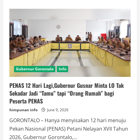
about
PPPK
tak
Boleh
dipecat,Komisi
II
DPR
RI
Beri
Kepastian
Hukum
Untuk
PPPK
Gubernur Gorontalo
Info
PENAS 12 Hari Lagi,Gubernur Gusnar Minta LO Tak
Sekadar Jadi “Tamu” tapi “Orang Rumah” bagi
Peserta PENAS
himpunan info
June 9, 2026
GORONTALO – Hanya menyisakan 12 hari menuju
Pekan Nasional (PENAS) Petani Nelayan XVII Tahun
2026, Gubernur Gorontalo,...