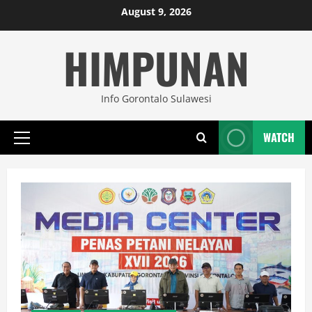
Skip
August 9, 2026
to
HIMPUNAN
content
Info Gorontalo Sulawesi
WATCH
Primary
Menu