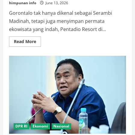
himpunan info
June 13, 2026
Gorontalo tak hanya dikenal sebagai Serambi
Madinah, tetapi juga menyimpan permata
ekowisata yang indah, Pentadio Resort di...
Read
Read More
more
about
Pentadio
Resort
Siap
Sambut
Ribuan
Peserta
PENAS,Inisiasi
Rachmat
Gobel
untuk
Ekowisata
Gorontalo
DPR RI
Ekonomi
Nasional