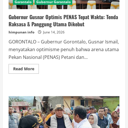
Gorontalo
Gubernur Gorontalo
Gubernur Gusnar Optimis PENAS Tepat Waktu: Tenda
Raksasa & Panggung Utama Dikebut
himpunan info
June 14, 2026
GORONTALO – Gubernur Gorontalo, Gusnar Ismail,
menyatakan optimisme penuh bahwa arena utama
Pekan Nasional (PENAS) Petani dan...
Read
Read More
more
about
Gubernur
Gusnar
Optimis
PENAS
Tepat
Waktu:
Tenda
Raksasa
&
Panggung
Utama
Dikebut