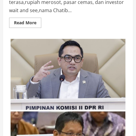
terasa,rupiah merosot, pasar cemas, dan investor
wait and see,nama Chatib...
Read
Read More
more
about
Rocky
Gerung
Setuju
Chatib
Basri
Jadi
Menteri
Keuangan,Ekonomi
Membutuhkan
Lebih
dari
Sekadar
Teknokrat