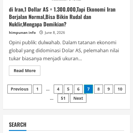
di Iran,1 Dollar AS = 1.300.000,Tapi Ekonomi Iran
Berjalan Normal,Bisa Bikin Rudal dan
Nuklir,Mengapa Demikian?
himpunan info
June 8, 2026
Opini publik: dulwahab. Dalam tatanan ekonomi
global yang didominasi Dolar AS, pelemahan nilai
tukar biasanya menjadi ukuran...
Read
Read More
more
about
di
Posts
Iran,1
Previous
1
…
4
5
6
7
8
9
10
Dollar
AS
…
51
Next
pagination
=
1.300.000,Tapi
Ekonomi
Iran
Berjalan
Normal,Bisa
SEARCH
Bikin
Rudal
dan