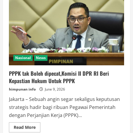
Daerah,Komisi
II
DPR
RI
Minta
Menkeu
Purbaya
Longgarkan
Aturan
Belanja
Pegawai
Pemda
Nasional
News
PPPK tak Boleh dipecat,Komisi II DPR RI Beri
Kepastian Hukum Untuk PPPK
himpunan info
June 9, 2026
Jakarta – Sebuah angin segar sekaligus keputusan
strategis hadir bagi ribuan Pegawai Pemerintah
dengan Perjanjian Kerja (PPPK)...
Read
Read More
more