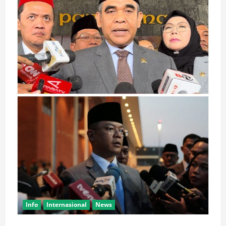
Presiden,Wapres,Menteri,Anggota
DPR
RI
Hadiri
Pemakaman
Rachmat
Gobel
Info
Internasional
News