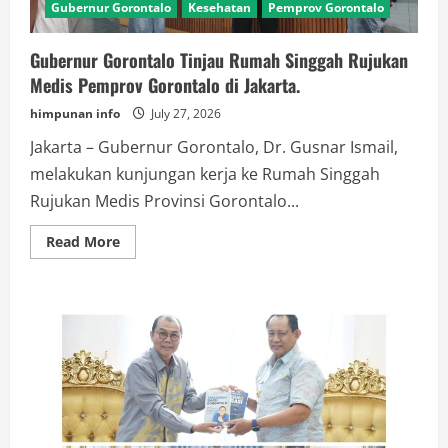
Gubernur Gorontalo
Kesehatan
Pemprov Gorontalo
Gubernur Gorontalo Tinjau Rumah Singgah Rujukan
Medis Pemprov Gorontalo di Jakarta.
himpunan info
July 27, 2026
Jakarta – Gubernur Gorontalo, Dr. Gusnar Ismail,
melakukan kunjungan kerja ke Rumah Singgah
Rujukan Medis Provinsi Gorontalo...
Read
Read More
more
about
Gubernur
Gorontalo
Tinjau
Rumah
Singgah
Rujukan
Medis
Pemprov
Gorontalo
di
Jakarta.