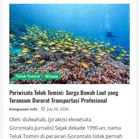
Malaysia
Lanjutkan
Pengusiran
Warga
Israel
Teluk Tomini
Wisata
Pariwisata Teluk Tomini: Surga Bawah Laut yang
Terancam Darurat Transportasi Profesional
himpunan info
July 26, 2026
Oleh: dulwahab, (praktisi ekowisata
Gorontalo,Jurnalis) Sejak dekade 1990-an, nama
Teluk Tomini di perairan Gorontalo tidak pernah