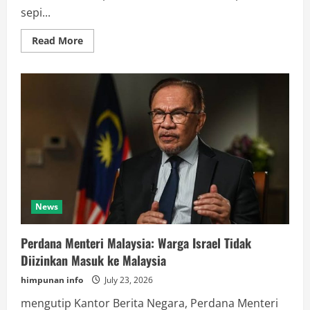
sepi...
Read
Read More
more
about
Pariwisata
Teluk
Tomini:
Surga
Bawah
Laut
yang
Terancam
Darurat
Transportasi
Profesional
News
Perdana Menteri Malaysia: Warga Israel Tidak
Diizinkan Masuk ke Malaysia
himpunan info
July 23, 2026
mengutip Kantor Berita Negara, Perdana Menteri