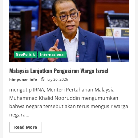
Almarhum
Rachmat
Gobel
Berlanjut,
Gubernur
Gorontalo
Optimistis
Sektor
Ekonomi
Baru
Tumbuh
GeoPolitik
Internasional
Malaysia Lanjutkan Pengusiran Warga Israel
himpunan info
July 26, 2026
mengutip IRNA, Menteri Pertahanan Malaysia
Muhammad Khalid Nooruddin mengumumkan
bahwa negara tersebut akan terus mengusir warga
negara...
Read
Read More
more
about