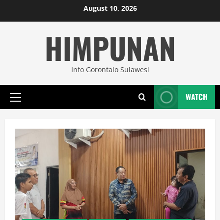
Skip
August 10, 2026
to
HIMPUNAN
content
Info Gorontalo Sulawesi
WATCH
Primary
Menu