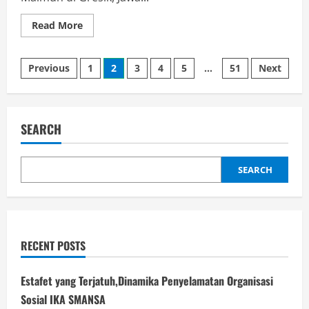
Read
Read More
more
about
Makam
Posts
Fatimah
Previous
1
2
3
4
5
…
51
Next
Binti
Maimun
pagination
di
Jawa
dan
Jejak
SEARCH
Peradaban
Persia
SEARCH
RECENT POSTS
Estafet yang Terjatuh,Dinamika Penyelamatan Organisasi
Sosial IKA SMANSA