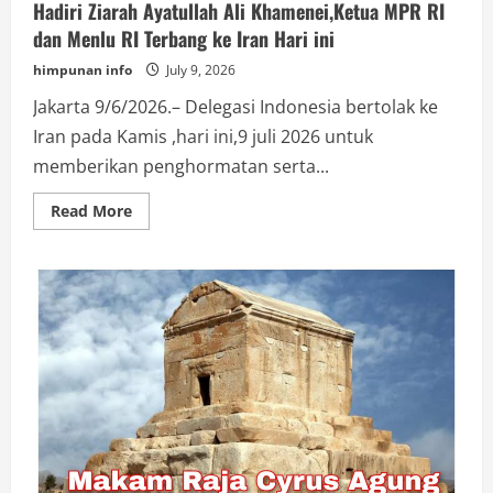
Hadiri Ziarah Ayatullah Ali Khamenei,Ketua MPR RI
dan Menlu RI Terbang ke Iran Hari ini
himpunan info
July 9, 2026
Jakarta 9/6/2026.– Delegasi Indonesia bertolak ke
Iran pada Kamis ,hari ini,9 juli 2026 untuk
memberikan penghormatan serta...
Read
Read More
more
about
Hadiri
Ziarah
Ayatullah
Ali
Khamenei,Ketua
MPR
RI
dan
Menlu
RI
Terbang
ke
Iran
Hari
ini