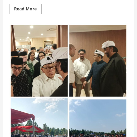
Read
Read More
more
about
Gubernur
Gusnar
Ajak
Warga
Gorontalo
Kirimkan
Doa
untuk
Almarhum
Rachmat
Gobel