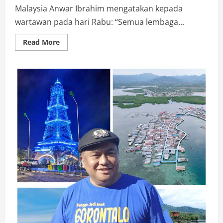
Malaysia Anwar Ibrahim mengatakan kepada
wartawan pada hari Rabu: “Semua lembaga...
Read
Read More
more
about
Perdana
Menteri
Malaysia:
Warga
Israel
Tidak
Diizinkan
Masuk
ke
Malaysia