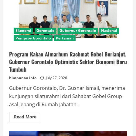
Ekonomi
Gorontalo
Gubernur Gorontalo
Nasional
Pemprov Gorontalo
Pertanian
Program Kakao Almarhum Rachmat Gobel Berlanjut,
Gubernur Gorontalo Optimistis Sektor Ekonomi Baru
Tumbuh
himpunan info
July 27, 2026
Gubernur Gorontalo, Dr. Gusnar Ismail, menerima
kunjungan silaturahmi dari Sahabat Gobel Group
asal Jepang di Rumah Jabatan...
Read
Read More
more
about
Program
Kakao