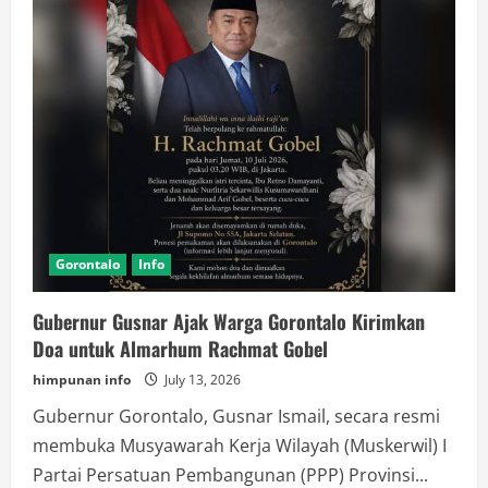
dan
Dedikasi
Rachmat
Gobel
Untuk
Gorontalo
Gorontalo
Info
Gubernur Gusnar Ajak Warga Gorontalo Kirimkan
Doa untuk Almarhum Rachmat Gobel
himpunan info
July 13, 2026
Gubernur Gorontalo, Gusnar Ismail, secara resmi
membuka Musyawarah Kerja Wilayah (Muskerwil) I
Partai Persatuan Pembangunan (PPP) Provinsi...