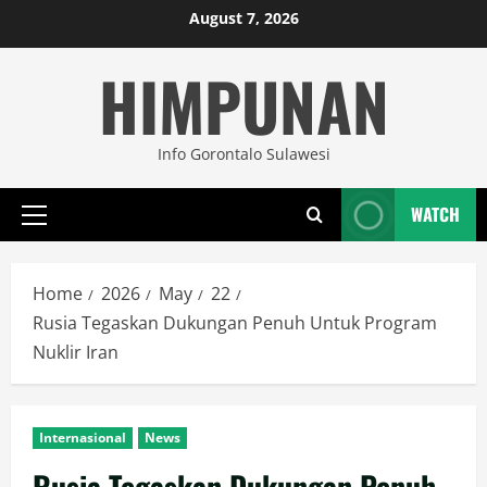
Skip
August 7, 2026
to
HIMPUNAN
content
Info Gorontalo Sulawesi
WATCH
Primary
Menu
Home
2026
May
22
Rusia Tegaskan Dukungan Penuh Untuk Program
Nuklir Iran
Internasional
News
Rusia Tegaskan Dukungan Penuh