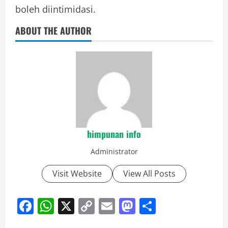
boleh diintimidasi.
ABOUT THE AUTHOR
himpunan info
Administrator
Visit Website
View All Posts
Facebook
WhatsApp
X
Copy
Email
Mastodon
Share
Link