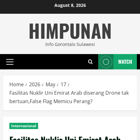
Skip
August 8, 2026
to
HIMPUNAN
content
Info Gorontalo Sulawesi
WATCH
Primary
Menu
Home
2026
May
17
Fasilitas Nuklir Uni Emirat Arab diserang Drone tak
bertuan,False Flag Memicu Perang?
Internasional
Fasilitas Nuklir Uni Emirat Arab