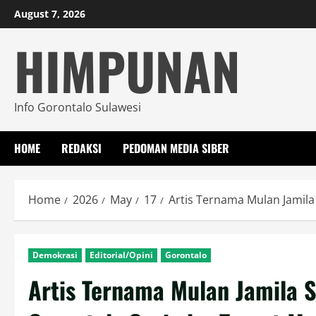
Skip
August 7, 2026
to
HIMPUNAN
content
Info Gorontalo Sulawesi
HOME
REDAKSI
PEDOMAN MEDIA SIBER
Home
2026
May
17
Artis Ternama Mulan Jamila
Demokrasi
Editorial/Opini
Gorontalo
Artis Ternama Mulan Jamila S