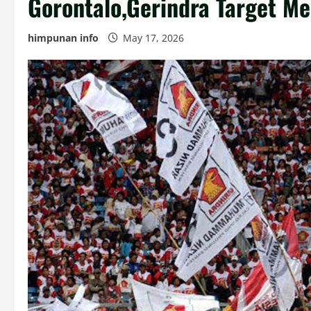
Gorontalo,Gerindra Target M
himpunan info
May 17, 2026