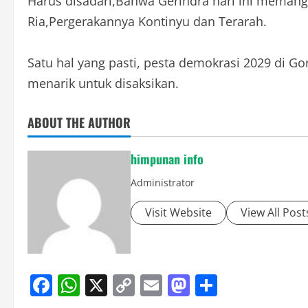
Harus disadari,Bahwa Gerindra hari ini memang
Ria,Pergerakannya Kontinyu dan Terarah.
Satu hal yang pasti, pesta demokrasi 2029 di Gor
menarik untuk disaksikan.
ABOUT THE AUTHOR
himpunan info
Administrator
Visit Website
View All Post
Facebook
WhatsApp
X
Copy
Email
Mastodon
Share
Link