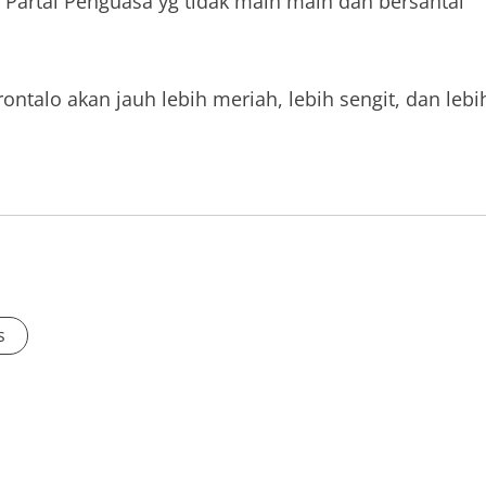
 Partai Penguasa yg tidak main main dan bersantai
ontalo akan jauh lebih meriah, lebih sengit, dan lebi
s