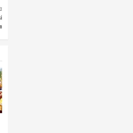
:
i
n