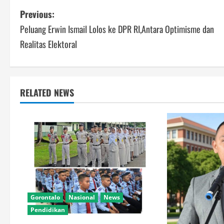
Post
Previous:
Peluang Erwin Ismail Lolos ke DPR RI,Antara Optimisme dan
navigation
Realitas Elektoral
RELATED NEWS
Gorontalo
Nasional
News
Pendidikan