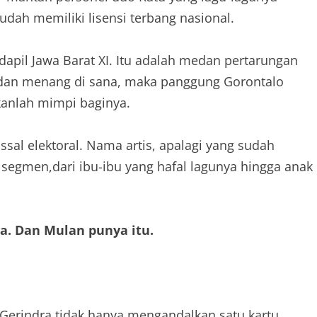
 sudah memiliki lisensi terbang nasional.
i dapil Jawa Barat XI. Itu adalah medan pertarungan
han dan menang di sana, maka panggung Gorontalo
kanlah mimpi baginya.
al elektoral. Nama artis, apalagi yang sudah
as segmen,dari ibu-ibu yang hafal lagunya hingga anak
a. Dan Mulan punya itu.
h,Gerindra tidak hanya mengandalkan satu kartu