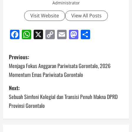
Administrator
Visit Website
View All Posts
Facebook
WhatsApp
X
Copy
Email
Mastodon
Share
Link
Post
Previous:
navigation
Menjaga Fokus Anggaran Pariwisata Gorontalo, 2026
Momentum Emas Pariwisata Gorontalo
Next:
Sebuah Simfoni Kolegial dan Transisi Penuh Makna DPRD
Provinsi Gorontalo