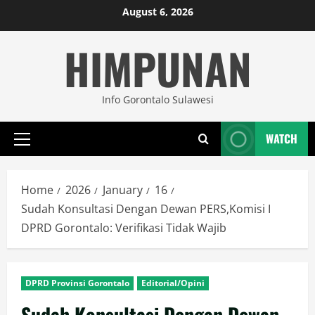
Skip
August 6, 2026
to
HIMPUNAN
content
Info Gorontalo Sulawesi
WATCH
Primary
Menu
Home
2026
January
16
Sudah Konsultasi Dengan Dewan PERS,Komisi I
DPRD Gorontalo: Verifikasi Tidak Wajib
DPRD Provinsi Gorontalo
Editorial/Opini
Sudah Konsultasi Dengan Dewan