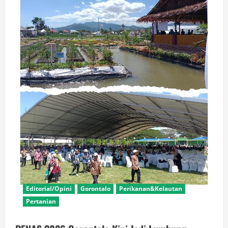
Editorial/Opini
Gorontalo
Perikanan&Kelautan
Pertanian