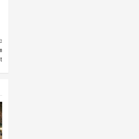
:
n
t