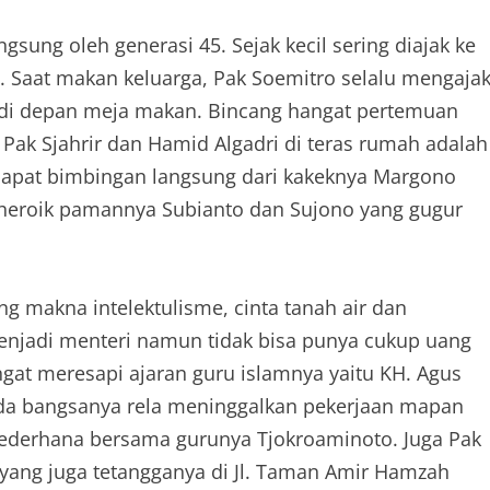
gsung oleh generasi 45. Sejak kecil sering diajak ke
. Saat makan keluarga, Pak Soemitro selalu mengaja
i di depan meja makan. Bincang hangat pertemuan
ti Pak Sjahrir dan Hamid Algadri di teras rumah adalah
pat bimbingan langsung dari kakeknya Margono
 heroik pamannya Subianto dan Sujono yang gugur
ng makna intelektulisme, cinta tanah air dan
enjadi menteri namun tidak bisa punya cukup uang
ngat meresapi ajaran guru islamnya yaitu KH. Agus
pada bangsanya rela meninggalkan pekerjaan mapan
ederhana bersama gurunya Tjokroaminoto. Juga Pak
ang juga tetangganya di Jl. Taman Amir Hamzah