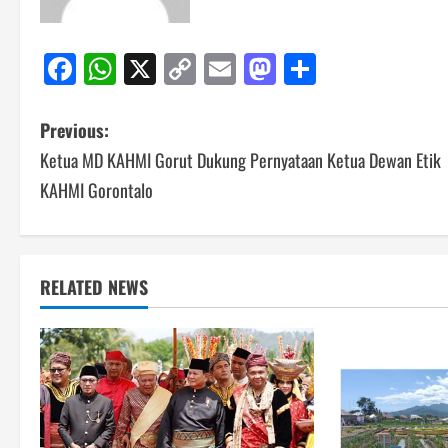
Facebook
WhatsApp
X
Copy
Email
Mastodon
Share
Link
Post
Previous:
Ketua MD KAHMI Gorut Dukung Pernyataan Ketua Dewan Etik
navigation
KAHMI Gorontalo
RELATED NEWS