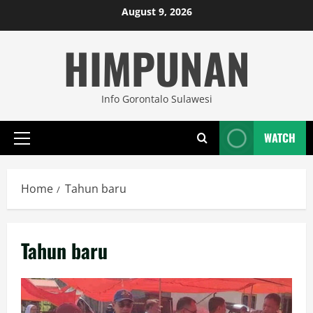
Skip
August 9, 2026
to
HIMPUNAN
content
Info Gorontalo Sulawesi
WATCH
Primary
Menu
Home
Tahun baru
Tahun baru