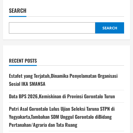
Tahun
Baru,
SEARCH
Komisi
II
DPRD
Gorontalo
Pantau
SEARCH
Harga
Pasar
RECENT POSTS
Estafet yang Terjatuh,Dinamika Penyelamatan Organisasi
Sosial IKA SMANSA
Data BPS 2026,Kemiskinan di Provinsi Gorontalo Turun
Putri Asal Gorontalo Lulus Ujian Seleksi Taruna STPN di
Yogyakarta,Tambahan SDM Unggul Gorontalo diBidang
Pertanahan/Agraria dan Tata Ruang