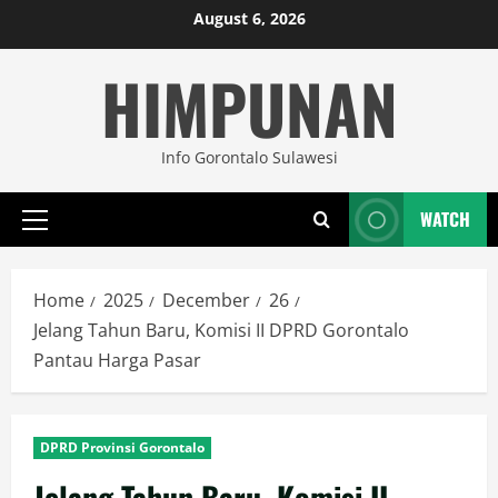
Skip
August 6, 2026
to
HIMPUNAN
content
Info Gorontalo Sulawesi
WATCH
Primary
Menu
Home
2025
December
26
Jelang Tahun Baru, Komisi II DPRD Gorontalo
Pantau Harga Pasar
DPRD Provinsi Gorontalo
Jelang Tahun Baru, Komisi II