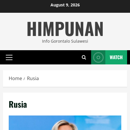
Skip
August 9, 2026
to
HIMPUNAN
content
Info Gorontalo Sulawesi
WATCH
Primary
Menu
Home
Rusia
Rusia