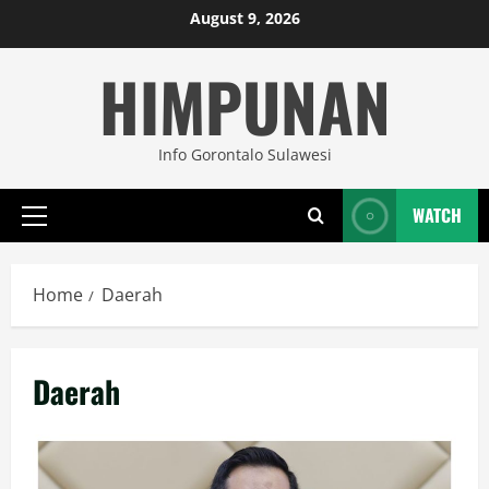
Skip
August 9, 2026
to
HIMPUNAN
content
Info Gorontalo Sulawesi
WATCH
Primary
Menu
Home
Daerah
Daerah