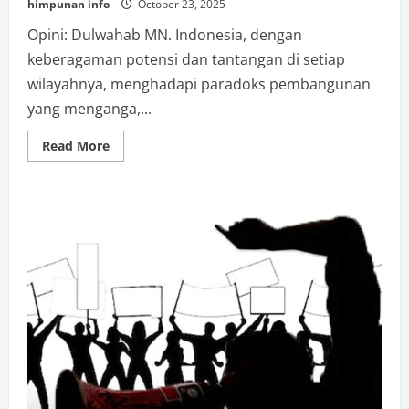
himpunan info
October 23, 2025
Opini: Dulwahab MN. Indonesia, dengan
keberagaman potensi dan tantangan di setiap
wilayahnya, menghadapi paradoks pembangunan
yang menganga,...
Read
Read More
more
about
Agar
Terjadi
Lompatan
Kemakmuran,Kepala
Daerah
Harus
Terapkan
Trilogi
Pembangunan
Prof
Soemitro