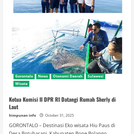
Gorontalo
News
Otonomi Daerah
Sulawesi
Wisata
Ketua Komisi II DPR RI Datangi Rumah Sherly di
Laut
himpunan info
October 31, 2025
GORONTALO – Destinasi Eko wisata Hiu Paus di
Desa Botubarani, Kabupaten Bone Bolango,