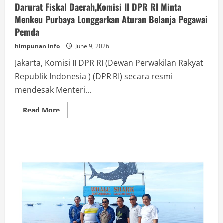
Darurat Fiskal Daerah,Komisi II DPR RI Minta
Menkeu Purbaya Longgarkan Aturan Belanja Pegawai
Pemda
himpunan info
June 9, 2026
Jakarta, Komisi II DPR RI (Dewan Perwakilan Rakyat
Republik Indonesia ) (DPR RI) secara resmi
mendesak Menteri...
Read
Read More
more
about
Darurat
Fiskal
Daerah,Komisi
II
DPR
RI
Minta
Menkeu
Purbaya
Longgarkan
Aturan
Belanja
Pegawai
Pemda