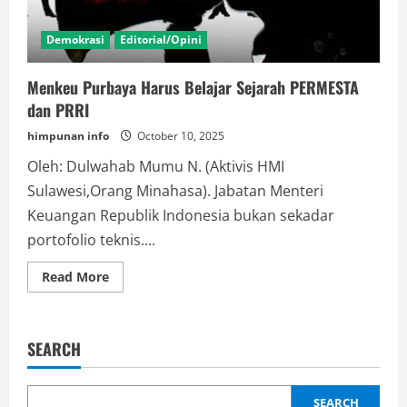
Demokrasi
Editorial/Opini
Menkeu Purbaya Harus Belajar Sejarah PERMESTA
dan PRRI
himpunan info
October 10, 2025
Oleh: Dulwahab Mumu N. (Aktivis HMI
Sulawesi,Orang Minahasa). Jabatan Menteri
Keuangan Republik Indonesia bukan sekadar
portofolio teknis....
Read
Read More
more
about
Menkeu
Purbaya
Harus
SEARCH
Belajar
Sejarah
PERMESTA
dan
PRRI
SEARCH