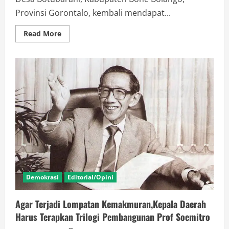
Provinsi Gorontalo, kembali mendapat...
Read
Read More
more
about
Ketua
Komisi
II
DPR
RI
Datangi
Rumah
Sherly
di
Laut
Demokrasi
Editorial/Opini
Agar Terjadi Lompatan Kemakmuran,Kepala Daerah
Harus Terapkan Trilogi Pembangunan Prof Soemitro