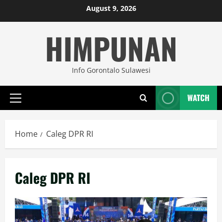
Skip
August 9, 2026
to
HIMPUNAN
content
Info Gorontalo Sulawesi
WATCH
Primary
Menu
Home
Caleg DPR RI
Caleg DPR RI