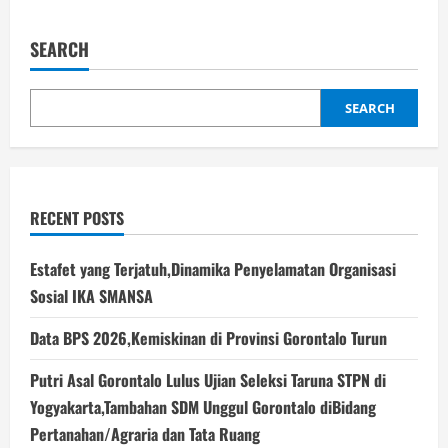
Peluang
Erwin
Ismail
SEARCH
Lolos
ke
DPR
RI,Antara
Optimisme
SEARCH
dan
Realitas
Elektoral
RECENT POSTS
Estafet yang Terjatuh,Dinamika Penyelamatan Organisasi
Sosial IKA SMANSA
Data BPS 2026,Kemiskinan di Provinsi Gorontalo Turun
Putri Asal Gorontalo Lulus Ujian Seleksi Taruna STPN di
Yogyakarta,Tambahan SDM Unggul Gorontalo diBidang
Pertanahan/Agraria dan Tata Ruang