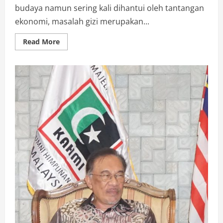
budaya namun sering kali dihantui oleh tantangan
ekonomi, masalah gizi merupakan...
Read
Read More
more
about
Program
MBG
Cita-
Cita
Mulia,Kesalahan
Teknis
Segera
diPerbaiki