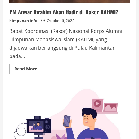
PM Anwar Ibrahim Akan Hadir di Rakor KAHMI?
himpunan info
October 6, 2025
Rapat Koordinasi (Rakor) Nasional Korps Alumni
Himpunan Mahasiswa Islam (KAHMI) yang
dijadwalkan berlangsung di Pulau Kalimantan
pada...
Read
Read More
more
about
PM
Anwar
Ibrahim
Akan
Hadir
di
Rakor
KAHMI?