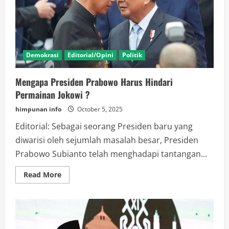
Perlu
disentuh
Demokrasi
Editorial/Opini
Politik
Mengapa Presiden Prabowo Harus Hindari
Permainan Jokowi ?
himpunan info
October 5, 2025
Editorial: Sebagai seorang Presiden baru yang
diwarisi oleh sejumlah masalah besar, Presiden
Prabowo Subianto telah menghadapi tantangan...
Read
Read More
more
about
Mengapa
Presiden
Prabowo
Harus
Hindari