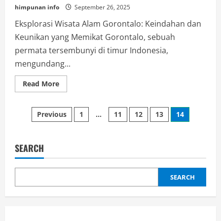
himpunan info
September 26, 2025
Eksplorasi Wisata Alam Gorontalo: Keindahan dan
Keunikan yang Memikat Gorontalo, sebuah
permata tersembunyi di timur Indonesia,
mengundang...
Read
Read More
more
about
Eksplorasi
Posts
Wisata
Previous
1
…
11
12
13
14
Alam
Gorontalo:
pagination
Keindahan
dan
Keunikan
SEARCH
yang
Fantastis
SEARCH