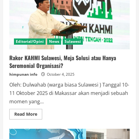
Permainan
Jokowi
?
Editorial/Opini
News
Sulawesi
Rakor KAHMI Sulawesi, Meja Solusi atau Hanya
Seremonial Organisasi?
himpunan info
October 4, 2025
Oleh: Dulwahab (warga biasa Sulawesi ) Tanggal 10-
11 Oktober 2025 di Makassar akan menjadi sebuah
momen yang...
Read
Read More
more
about
Rakor
KAHMI
Sulawesi,