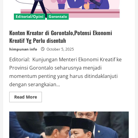
Editorial/Opini
Gorontalo
Konten Kreator di Gorontalo,Potensi Ekonomi
Kreatif Yg Perlu disentuh
himpunan info
October 5, 2025
Editorial: Kunjungan Menteri Ekonomi Kreatif ke
Provinsi Gorontalo seharusnya menjadi
momentum penting yang harus ditindaklanjuti
dengan serangkaian...
Read
Read More
more
about
Konten
Kreator
di
Gorontalo,Potensi
Ekonomi
Kreatif
Yg