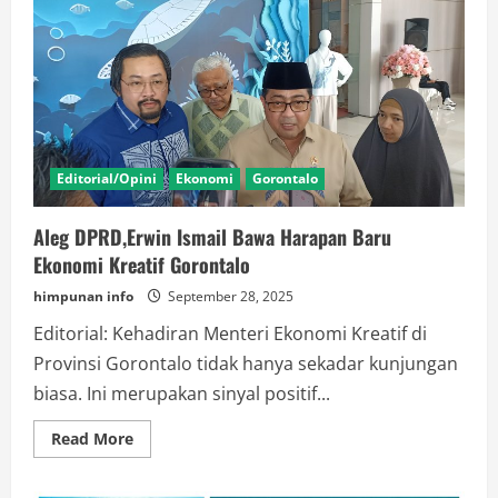
Meja
Solusi
atau
Hanya
Seremonial
Organisasi?
Editorial/Opini
Ekonomi
Gorontalo
Aleg DPRD,Erwin Ismail Bawa Harapan Baru
Ekonomi Kreatif Gorontalo
himpunan info
September 28, 2025
Editorial: Kehadiran Menteri Ekonomi Kreatif di
Provinsi Gorontalo tidak hanya sekadar kunjungan
biasa. Ini merupakan sinyal positif...
Read
Read More
more
about
Aleg