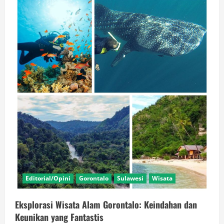
DPRD,Erwin
Ismail
Bawa
Harapan
Baru
Ekonomi
Kreatif
Gorontalo
Editorial/Opini
Gorontalo
Sulawesi
Wisata
Eksplorasi Wisata Alam Gorontalo: Keindahan dan
Keunikan yang Fantastis