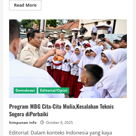
Read
Read More
more
about
Hanya
Anies
Yg
Mampu
Selamatkan
NasDem
dari
Serbuan
Genk
Oslo
Jokowi
Demokrasi
Editorial/Opini
Program MBG Cita-Cita Mulia,Kesalahan Teknis
Segera diPerbaiki
himpunan info
October 6, 2025
Editorial: Dalam konteks Indonesia yang kaya