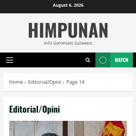
Skip
August 6, 2026
to
HIMPUNAN
content
Info Gorontalo Sulawesi
WATCH
Primary
Menu
Home
Editorial/Opini
Page 14
Editorial/Opini