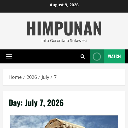
Skip
August 9, 2026
to
HIMPUNAN
content
Info Gorontalo Sulawesi
WATCH
Primary
Menu
Home
2026
July
7
Day:
July 7, 2026