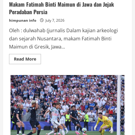
Makam Fatimah Binti Maimun di Jawa dan Jejak
Peradaban Persia
himpunan info
July 7, 2026
Oleh : dulwahab (jurnalis Dalam kajian arkeologi
dan sejarah Nusantara, makam Fatimah Binti
Maimun di Gresik, Jawa...
Read
Read More
more
about
Makam
Fatimah
Binti
Maimun
di
Jawa
dan
Jejak
Peradaban
Persia