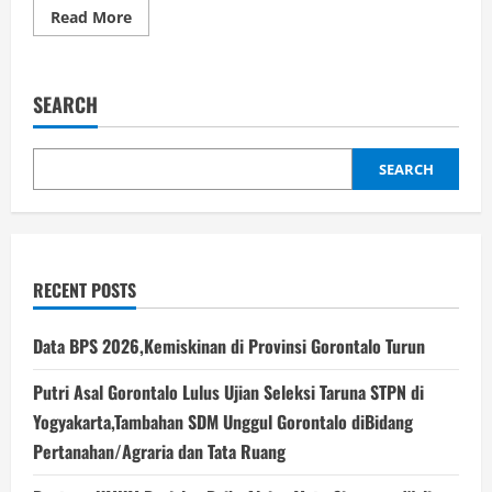
Read
Read More
more
about
Dikutuk
Iran,
AS
SEARCH
Akhirnya
dibantai
Belgia
4-
1
SEARCH
RECENT POSTS
Data BPS 2026,Kemiskinan di Provinsi Gorontalo Turun
Putri Asal Gorontalo Lulus Ujian Seleksi Taruna STPN di
Yogyakarta,Tambahan SDM Unggul Gorontalo diBidang
Pertanahan/Agraria dan Tata Ruang