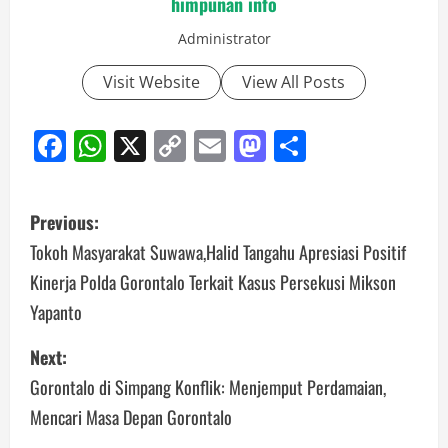
himpunan info
Administrator
Visit Website
View All Posts
Facebook
WhatsApp
X
Copy
Email
Mastodon
Share
Link
Post
Previous:
navigation
Tokoh Masyarakat Suwawa,Halid Tangahu Apresiasi Positif
Kinerja Polda Gorontalo Terkait Kasus Persekusi Mikson
Yapanto
Next:
Gorontalo di Simpang Konflik: Menjemput Perdamaian,
Mencari Masa Depan Gorontalo