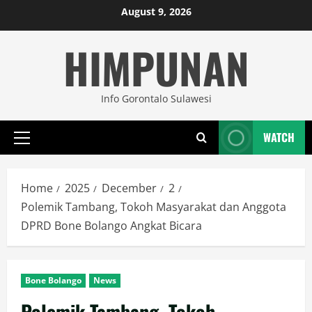
Skip
August 9, 2026
to
HIMPUNAN
content
Info Gorontalo Sulawesi
WATCH
Primary
Menu
Home
2025
December
2
Polemik Tambang, Tokoh Masyarakat dan Anggota
DPRD Bone Bolango Angkat Bicara
Bone Bolango
News
Polemik Tambang, Tokoh