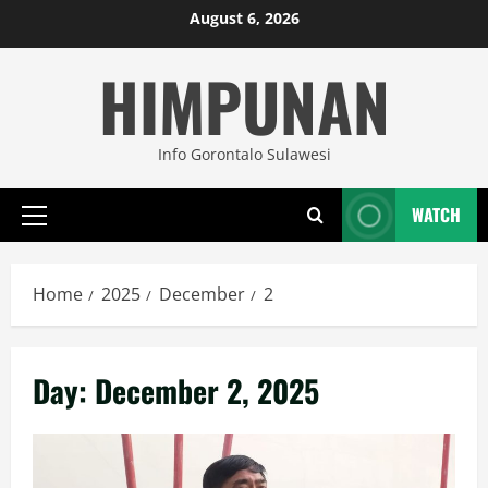
Skip
August 6, 2026
to
HIMPUNAN
content
Info Gorontalo Sulawesi
WATCH
Primary
Menu
Home
2025
December
2
Day:
December 2, 2025