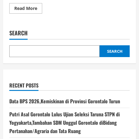
Read
Read More
more
about
RUMAH
ZAKAT
GORONTALO
SEARCH
LAKSANAKAN
KEGIATAN
VOLUNTEER
GO
GREEN;
SEARCH
PEDULI
LINGKUNGAN
DAN
PENGHIJAUAN
RECENT POSTS
Data BPS 2026,Kemiskinan di Provinsi Gorontalo Turun
Putri Asal Gorontalo Lulus Ujian Seleksi Taruna STPN di
Yogyakarta,Tambahan SDM Unggul Gorontalo diBidang
Pertanahan/Agraria dan Tata Ruang