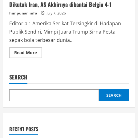
Dikutuk Iran, AS Akhirnya dibantai Belgia 4-1
himpunan info
July 7, 2026
Editorial: Amerika Serikat Tersingkir di Hadapan
Publik Sendiri, Mimpi Juara Trump Sirna Pesta
sepak bola terbesar dunia...
Read
Read More
more
about
Dikutuk
Iran,
AS
SEARCH
Akhirnya
dibantai
Belgia
4-
1
SEARCH
RECENT POSTS