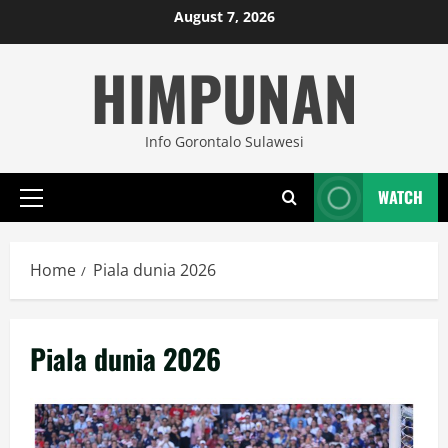
Skip
August 7, 2026
to
HIMPUNAN
content
Info Gorontalo Sulawesi
WATCH
Primary
Menu
Home
Piala dunia 2026
Piala dunia 2026