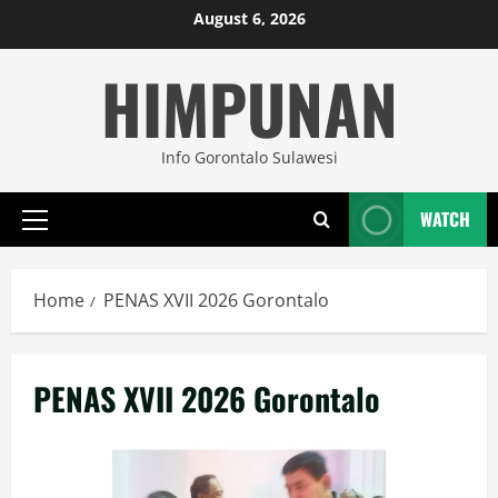
Skip
August 6, 2026
to
HIMPUNAN
content
Info Gorontalo Sulawesi
WATCH
Primary
Menu
Home
PENAS XVII 2026 Gorontalo
PENAS XVII 2026 Gorontalo