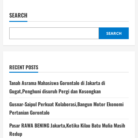
Ketua
Panitia
PENAS
SEARCH
XVII,Mulyadi
Mario
Hadiri
Malam
Ramah
SEARCH
Tamah,Kunci
Sukses
PENAS
Gorontalo.
RECENT POSTS
Tanah Asrama Mahasiswa Gorontalo di Jakarta di
Gugat,Penghuni disuruh Pergi dan Kosongkan
Gusnar-Saipul Perkuat Kolaborasi,Bangun Motor Ekonomi
Pertanian Gorontalo
Pasar RAWA BENING Jakarta,Ketika Kilau Batu Mulia Masih
Redup