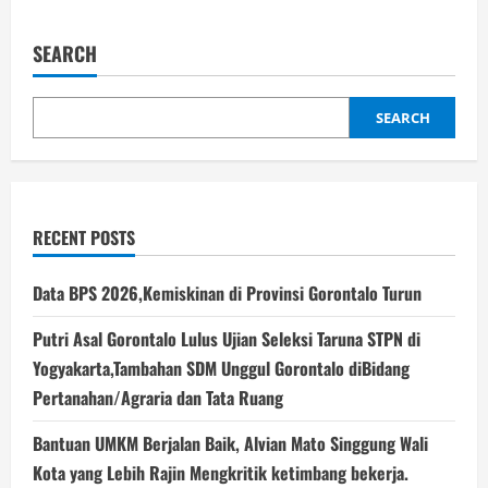
Membangun
Pariwisata
Gorontalo
SEARCH
sebagai
Mesin
Utama
PAD:
Sebuah
SEARCH
Strategi
Ekonomi
Kreatif
RECENT POSTS
Data BPS 2026,Kemiskinan di Provinsi Gorontalo Turun
Putri Asal Gorontalo Lulus Ujian Seleksi Taruna STPN di
Yogyakarta,Tambahan SDM Unggul Gorontalo diBidang
Pertanahan/Agraria dan Tata Ruang
Bantuan UMKM Berjalan Baik, Alvian Mato Singgung Wali
Kota yang Lebih Rajin Mengkritik ketimbang bekerja.