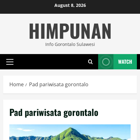
Skip
August 8, 2026
to
HIMPUNAN
content
Info Gorontalo Sulawesi
WATCH
Primary
Menu
Home
Pad pariwisata gorontalo
Pad pariwisata gorontalo