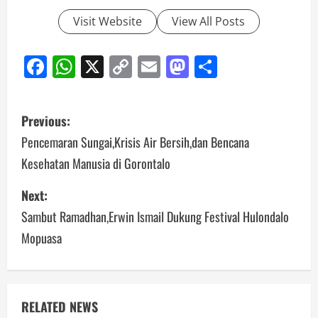
Visit Website
View All Posts
Facebook
WhatsApp
X
Copy
Email
Mastodon
Share
Link
Post
Previous:
navigation
Pencemaran Sungai,Krisis Air Bersih,dan Bencana
Kesehatan Manusia di Gorontalo
Next:
Sambut Ramadhan,Erwin Ismail Dukung Festival Hulondalo
Mopuasa
RELATED NEWS