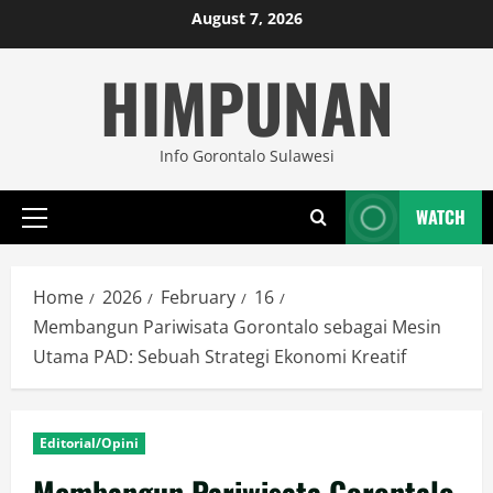
Skip
August 7, 2026
to
HIMPUNAN
content
Info Gorontalo Sulawesi
WATCH
Primary
Menu
Home
2026
February
16
Membangun Pariwisata Gorontalo sebagai Mesin
Utama PAD: Sebuah Strategi Ekonomi Kreatif
Editorial/Opini
Membangun Pariwisata Gorontalo