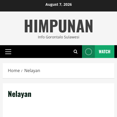
Skip
August 7, 2026
to
HIMPUNAN
content
Info Gorontalo Sulawesi
WATCH
Primary
Menu
Home
Nelayan
Nelayan