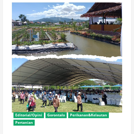
Editorial/Opini
Gorontalo
Perikanan&Kelautan
Pertanian