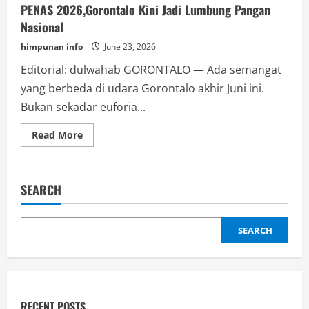
PENAS 2026,Gorontalo Kini Jadi Lumbung Pangan
Nasional
himpunan info
June 23, 2026
Editorial: dulwahab GORONTALO — Ada semangat
yang berbeda di udara Gorontalo akhir Juni ini.
Bukan sekadar euforia...
Read
Read More
more
about
PENAS
2026,Gorontalo
Kini
SEARCH
Jadi
Lumbung
Pangan
Nasional
SEARCH
RECENT POSTS