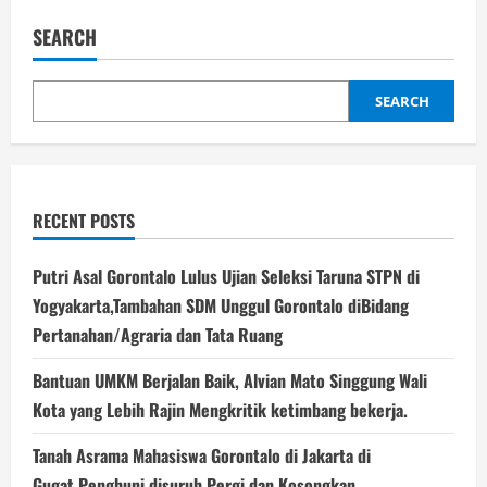
XVII
Buka
SEARCH
Pintu
Pertanian
Strategis,Gorontalo
Dapat
5
SEARCH
Ribu
Hektar
Bibit
Kakao
dan
10
Ribu
RECENT POSTS
Hektar
Kelapa
dari
Kementan
Putri Asal Gorontalo Lulus Ujian Seleksi Taruna STPN di
Yogyakarta,Tambahan SDM Unggul Gorontalo diBidang
Pertanahan/Agraria dan Tata Ruang
Bantuan UMKM Berjalan Baik, Alvian Mato Singgung Wali
Kota yang Lebih Rajin Mengkritik ketimbang bekerja.
Tanah Asrama Mahasiswa Gorontalo di Jakarta di
Gugat,Penghuni disuruh Pergi dan Kosongkan