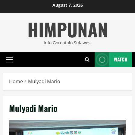
Skip
August 7, 2026
to
HIMPUNAN
content
Info Gorontalo Sulawesi
WATCH
Primary
Menu
Home
Mulyadi Mario
Mulyadi Mario