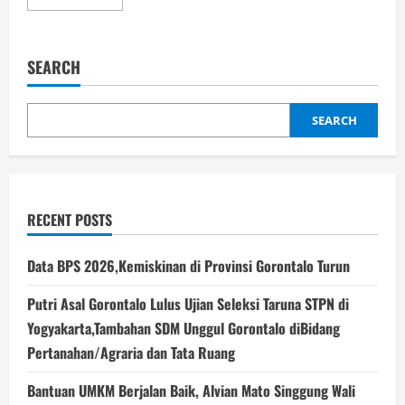
more
about
Mopotilolo
untuk
Wamendikdasmen:
SEARCH
Baru
Turun
Pesawat,
Langsung
Disambut
SEARCH
Penuh
Makna
RECENT POSTS
Data BPS 2026,Kemiskinan di Provinsi Gorontalo Turun
Putri Asal Gorontalo Lulus Ujian Seleksi Taruna STPN di
Yogyakarta,Tambahan SDM Unggul Gorontalo diBidang
Pertanahan/Agraria dan Tata Ruang
Bantuan UMKM Berjalan Baik, Alvian Mato Singgung Wali