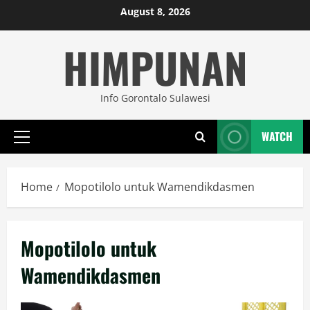
Skip
August 8, 2026
to
HIMPUNAN
content
Info Gorontalo Sulawesi
WATCH
Primary
Menu
Home
Mopotilolo untuk Wamendikdasmen
Mopotilolo untuk
Wamendikdasmen