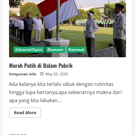
Editorial/Opini
Ekonomi
Nasional
Merah Putih di Dalam Pabrik
himpunan info
May 20, 2026
Ada kalanya kita terlalu sibuk dengan rutinitas
hingga lupa bertanya,apa sebenarnya makna dari
apa yang kita lakukan...
Read
Read More
more
about
Merah
Putih
di