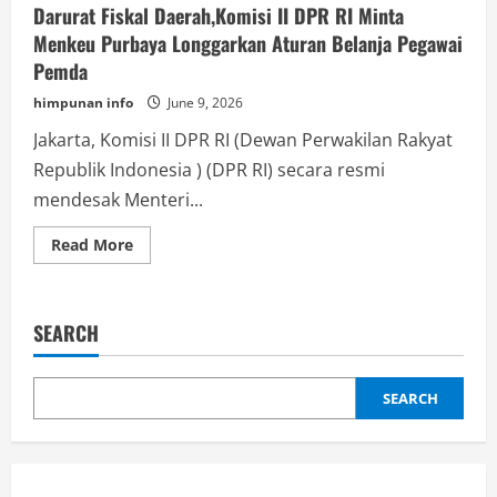
Darurat Fiskal Daerah,Komisi II DPR RI Minta
Menkeu Purbaya Longgarkan Aturan Belanja Pegawai
Pemda
himpunan info
June 9, 2026
Jakarta, Komisi II DPR RI (Dewan Perwakilan Rakyat
Republik Indonesia ) (DPR RI) secara resmi
mendesak Menteri...
Read
Read More
more
about
Darurat
Fiskal
Daerah,Komisi
SEARCH
II
DPR
RI
Minta
Menkeu
SEARCH
Purbaya
Longgarkan
Aturan
Belanja
Pegawai
Pemda