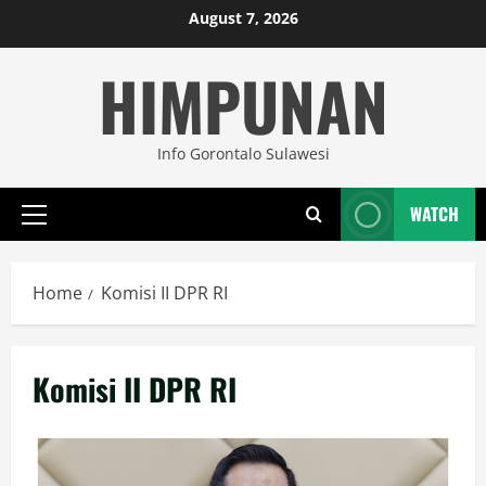
Skip
August 7, 2026
to
HIMPUNAN
content
Info Gorontalo Sulawesi
WATCH
Primary
Menu
Home
Komisi II DPR RI
Komisi II DPR RI