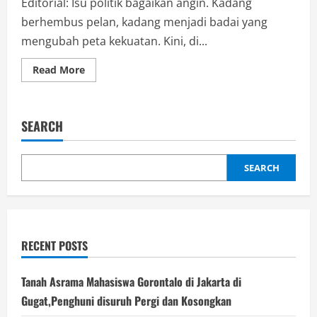
Editorial: Isu politik bagaikan angin. Kadang
berhembus pelan, kadang menjadi badai yang
mengubah peta kekuatan. Kini, di...
Read
Read More
more
about
Maju
Lewat
Gerindra?,Mampukah
SEARCH
Fadel
Muhammad
Rebut
2
Kursi
SEARCH
ke
DPR
RI
RECENT POSTS
Tanah Asrama Mahasiswa Gorontalo di Jakarta di
Gugat,Penghuni disuruh Pergi dan Kosongkan