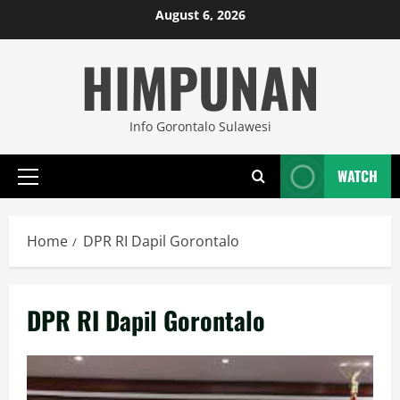
Skip
August 6, 2026
to
HIMPUNAN
content
Info Gorontalo Sulawesi
WATCH
Primary
Menu
Home
DPR RI Dapil Gorontalo
DPR RI Dapil Gorontalo