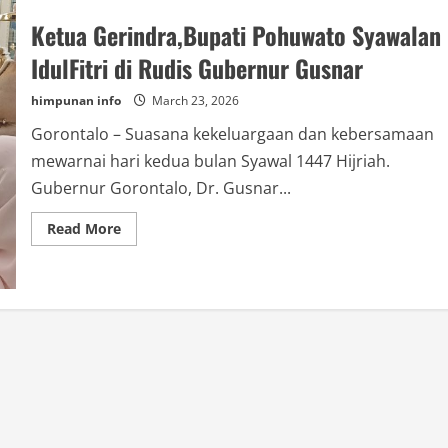
Ketua Gerindra,Bupati Pohuwato Syawalan
IdulFitri di Rudis Gubernur Gusnar
himpunan info
March 23, 2026
Gorontalo – Suasana kekeluargaan dan kebersamaan
mewarnai hari kedua bulan Syawal 1447 Hijriah.
Gubernur Gorontalo, Dr. Gusnar...
Read
Read More
more
about
Ketua
Gerindra,Bupati
Pohuwato
Syawalan
IdulFitri
di
Rudis
Gubernur
Gusnar