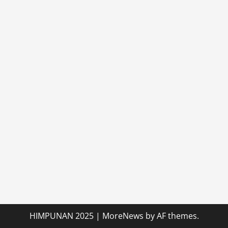
HIMPUNAN 2025
|
MoreNews
by AF themes.