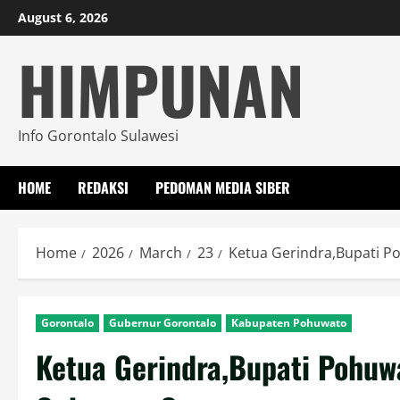
Skip
August 6, 2026
to
HIMPUNAN
content
Info Gorontalo Sulawesi
HOME
REDAKSI
PEDOMAN MEDIA SIBER
Home
2026
March
23
Ketua Gerindra,Bupati Po
Gorontalo
Gubernur Gorontalo
Kabupaten Pohuwato
Ketua Gerindra,Bupati Pohuwa