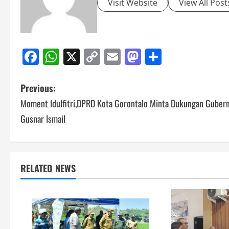
Visit Website
View All Post
Facebook
WhatsApp
X
Copy
Email
Mastodon
Share
Link
Post
Previous:
Moment Idulfitri,DPRD Kota Gorontalo Minta Dukungan Guber
navigation
Gusnar Ismail
RELATED NEWS