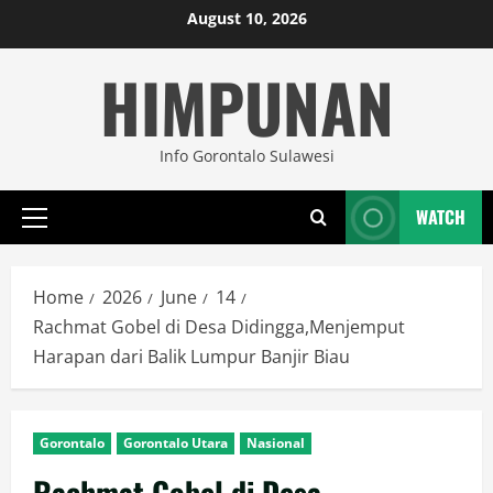
Skip
August 10, 2026
to
HIMPUNAN
content
Info Gorontalo Sulawesi
WATCH
Primary
Menu
Home
2026
June
14
Rachmat Gobel di Desa Didingga,Menjemput
Harapan dari Balik Lumpur Banjir Biau
Gorontalo
Gorontalo Utara
Nasional
Rachmat Gobel di Desa