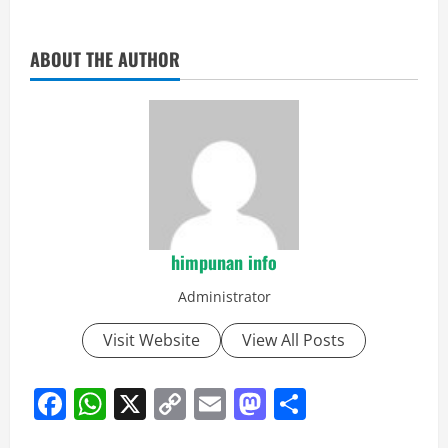
ABOUT THE AUTHOR
himpunan info
Administrator
Visit Website
View All Posts
Facebook
WhatsApp
X
Copy
Email
Mastodon
Share
Link