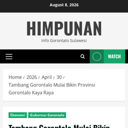
Skip
August 8, 2026
to
HIMPUNAN
content
Info Gorontalo Sulawesi
WATCH
Primary
Menu
Home
2026
April
30
Tambang Gorontalo Mulai Bikin Provinsi
Gorontalo Kaya Raya
Ekonomi
Gubernur Gorontalo
Tambang Gorontalo Mulai Bikin