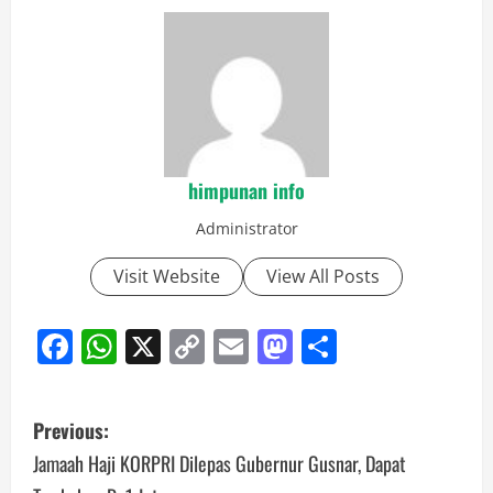
himpunan info
Administrator
Visit Website
View All Posts
Facebook
WhatsApp
X
Copy
Email
Mastodon
Share
Link
Post
Previous:
navigation
Jamaah Haji KORPRI Dilepas Gubernur Gusnar, Dapat