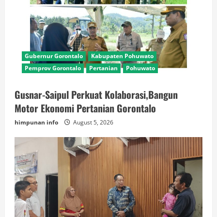
Gubernur Gorontalo
Kabupaten Pohuwato
Pemprov Gorontalo
Pertanian
Pohuwato
Gusnar-Saipul Perkuat Kolaborasi,Bangun
Motor Ekonomi Pertanian Gorontalo
himpunan info
August 5, 2026