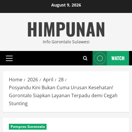
Skip
August 9, 2026
to
HIMPUNAN
content
Info Gorontalo Sulawesi
WATCH
Primary
Menu
Home
2026
April
28
Posyandu Kini Bukan Cuma Urusan Kesehatan!
Gorontalo Siapkan Layanan Terpadu demi Cegah
Stunting
Pemprov Gorontalo