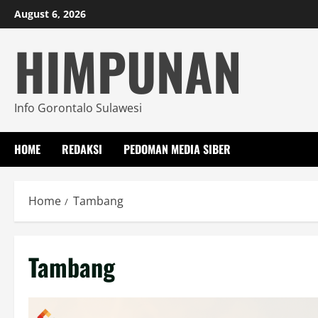
Skip
August 6, 2026
to
HIMPUNAN
content
Info Gorontalo Sulawesi
HOME
REDAKSI
PEDOMAN MEDIA SIBER
Home
Tambang
Tambang