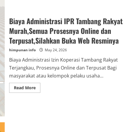
Biaya Administrasi IPR Tambang Rakyat
Murah,Semua Prosesnya Online dan
Terpusat,Silahkan Buka Web Resminya
himpunan info
May 24, 2026
Biaya Administrasi Izin Koperasi Tambang Rakyat
Terjangkau, Prosesnya Online dan Terpusat Bagi
masyarakat atau kelompok pelaku usaha...
Read
Read More
more
about
Biaya
Administrasi
IPR
Tambang
Rakyat
Murah,Semua
Prosesnya
Online