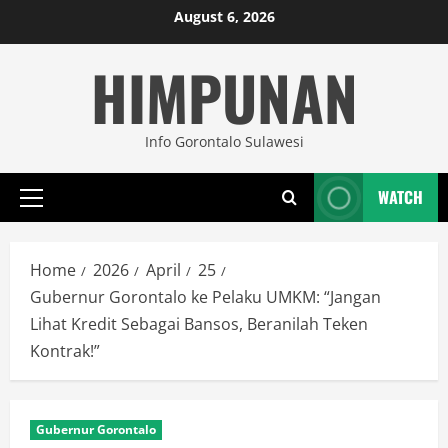
Skip
August 6, 2026
to
HIMPUNAN
content
Info Gorontalo Sulawesi
WATCH
Primary
Menu
Home
2026
April
25
Gubernur Gorontalo ke Pelaku UMKM: “Jangan
Lihat Kredit Sebagai Bansos, Beranilah Teken
Kontrak!”
Gubernur Gorontalo