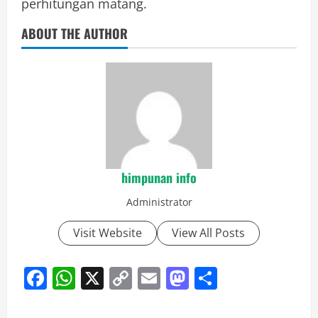
perhitungan matang.
ABOUT THE AUTHOR
himpunan info
Administrator
Visit Website
View All Posts
Facebook
WhatsApp
X
Copy
Email
Mastodon
Share
Link