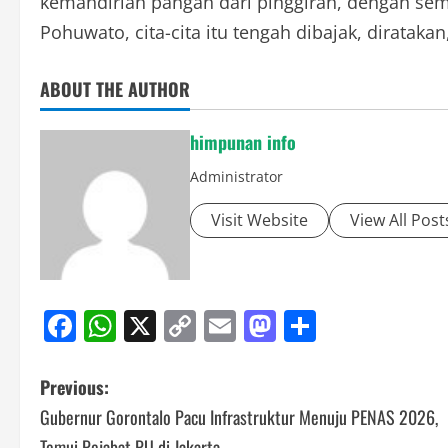
kemandirian pangan dari pinggiran, dengan seman
Pohuwato, cita-cita itu tengah dibajak, dirata
ABOUT THE AUTHOR
himpunan info
Administrator
Visit Website
View All Post
Facebook
WhatsApp
X
Copy
Email
Mastodon
Share
Link
Post
Previous:
Gubernur Gorontalo Pacu Infrastruktur Menuju PENAS 2026,
navigation
Temui Pejabat PU di Jakarta