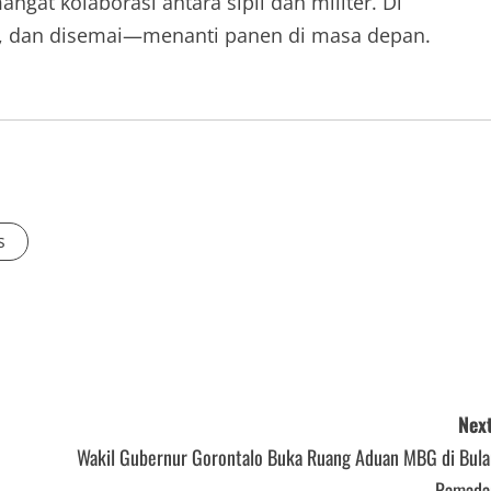
gat kolaborasi antara sipil dan militer. Di
kan, dan disemai—menanti panen di masa depan.
s
Next
Wakil Gubernur Gorontalo Buka Ruang Aduan MBG di Bula
Ramada