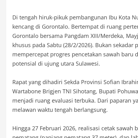
Di tengah hiruk-pikuk pembangunan Ibu Kota Nu
kencang di Gorontalo. Bertempat di ruang pert
Gorontalo bersama Pangdam XIII/Merdeka, Mayje
khusus pada Sabtu (28/2/2026). Bukan sekadar
mempercepat progres pencetakan sawah baru 
potensial di ujung utara Sulawesi.
Rapat yang dihadiri Sekda Provinsi Sofian Ibra
Wartabone Brigjen TNI Sihotang, Bupati Pohuwa
menjadi ruang evaluasi terbuka. Dari paparan ya
melawan waktu tengah berlangsung.
Hingga 27 Februari 2026, realisasi cetak sawah
pematang (panjang pematang 37 meter), dan laha