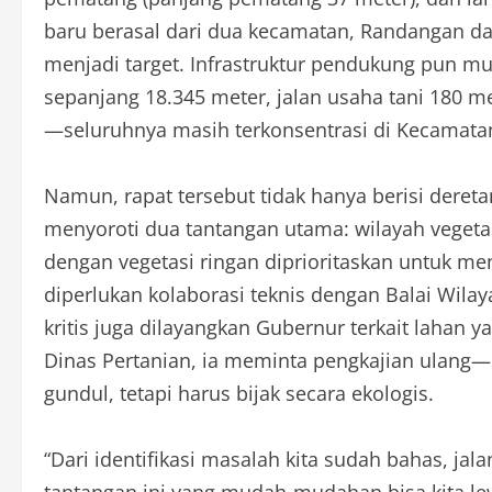
baru berasal dari dua kecamatan, Randangan d
menjadi target. Infrastruktur pendukung pun 
sepanjang 18.345 meter, jalan usaha tani 180 mete
—seluruhnya masih terkonsentrasi di Kecamat
Namun, rapat tersebut tidak hanya berisi deret
menyoroti dua tantangan utama: wilayah vegeta
dengan vegetasi ringan diprioritaskan untuk m
diperlukan kolaborasi teknis dengan Balai Wilay
kritis juga dilayangkan Gubernur terkait lahan 
Dinas Pertanian, ia meminta pengkajian ulang—
gundul, tetapi harus bijak secara ekologis.
“Dari identifikasi masalah kita sudah bahas, jala
tantangan ini yang mudah-mudahan bisa kita le