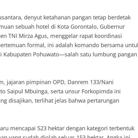
santara, denyut ketahanan pangan tetap berdetak
emuan sebuah hotel di Kota Gorontalo, Gubernur
n TNI Mirza Agus, menggelar rapat koordinasi
 pertemuan formal, ini adalah komando bersama untu
di Kabupaten Pohuwato—salah satu lumbung pangan
him, jajaran pimpinan OPD, Danrem 133/Nani
to Saipul Mbuinga, serta unsur Forkopimda ini
ng disajikan, terlihat jelas bahwa pertarungan
 baru mencapai 523 hektar dengan kategori terbentuk
n yang sudah diolah seluas 153 hektar. Angka ini