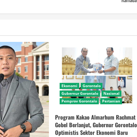
Ekonomi
Gorontalo
Gubernur Gorontalo
Nasional
Pemprov Gorontalo
Pertanian
Program Kakao Almarhum Rachmat
Gobel Berlanjut, Gubernur Gorontal
Optimistis Sektor Ekonomi Baru