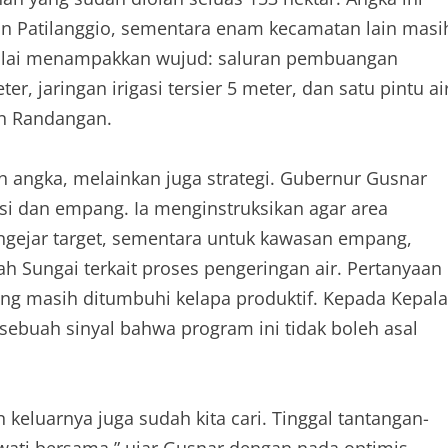
an Patilanggio, sementara enam kecamatan lain masi
mulai menampakkan wujud: saluran pembuangan
r, jaringan irigasi tersier 5 meter, dan satu pintu ai
an Randangan.
an angka, melainkan juga strategi. Gubernur Gusnar
si dan empang. Ia menginstruksikan agar area
engejar target, sementara untuk kawasan empang,
ah Sungai terkait proses pengeringan air. Pertanyaan
yang masih ditumbuhi kelapa produktif. Kepada Kepala
sebuah sinyal bahwa program ini tidak boleh asal
n keluarnya juga sudah kita cari. Tinggal tantangan-
wati bersama,” ujar Gusnar dengan nada optimis