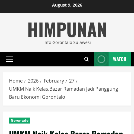
Skip
August 9, 2026
to
HIMPUNAN
content
Info Gorontalo Sulawesi
WATCH
Primary
Menu
Home
2026
February
27
UMKM Naik Kelas,Bazar Ramadan Jadi Panggung
Baru Ekonomi Gorontalo
Gorontalo
UMKM Naik Kelas,Bazar Ramadan