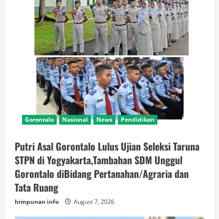
Gorontalo
Nasional
News
Pendidikan
Putri Asal Gorontalo Lulus Ujian Seleksi Taruna
STPN di Yogyakarta,Tambahan SDM Unggul
Gorontalo diBidang Pertanahan/Agraria dan
Tata Ruang
himpunan info
August 7, 2026