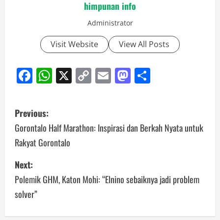
himpunan info
Administrator
Visit Website
View All Posts
Facebook
WhatsApp
X
Copy
Email
Mastodon
Share
Link
Post
Previous:
navigation
Gorontalo Half Marathon: Inspirasi dan Berkah Nyata untuk
Rakyat Gorontalo
Next:
Polemik GHM, Katon Mohi: “Elnino sebaiknya jadi problem
solver”