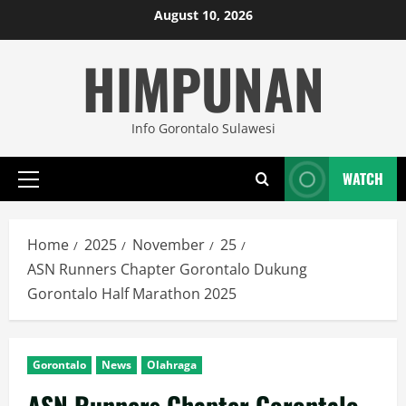
Skip
August 10, 2026
to
HIMPUNAN
content
Info Gorontalo Sulawesi
WATCH
Primary
Menu
Home
2025
November
25
ASN Runners Chapter Gorontalo Dukung
Gorontalo Half Marathon 2025
Gorontalo
News
Olahraga
ASN Runners Chapter Gorontalo