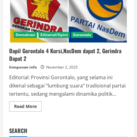
Kekerasan,
Darurat
Perlindungan
Anak
dan
Perempuan
Demokrasi
Editorial/Opini
Gorontalo
Dapil Gorontalo 4 Kursi,NasDem dapat 2, Gerindra
Dapat 2
himpunan info
November 2, 2025
Editorial: Provinsi Gorontalo, yang selama ini
dikenal sebagai “lumbung suara” tradisional partai
tertentu, sedang mengalami dinamika politik...
Read
Read More
more
about
Dapil
Gorontalo
4
SEARCH
Kursi,NasDem
dapat