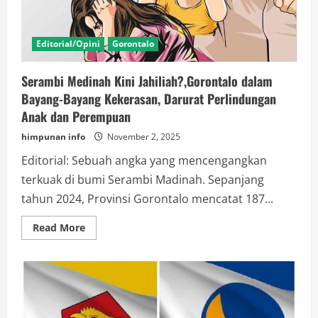
Editorial/Opini
Gorontalo
Serambi Medinah Kini Jahiliah?,Gorontalo dalam
Bayang-Bayang Kekerasan, Darurat Perlindungan
Anak dan Perempuan
himpunan info
November 2, 2025
Editorial: Sebuah angka yang mencengangkan
terkuak di bumi Serambi Madinah. Sepanjang
tahun 2024, Provinsi Gorontalo mencatat 187...
Read
Read More
more
about
Serambi
Medinah
Kini
Jahiliah?,Gorontalo
dalam
Bayang-
Bayang