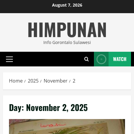
Skip
August 7, 2026
to
HIMPUNAN
content
Info Gorontalo Sulawesi
WATCH
Primary
Menu
Home
2025
November
2
Day:
November 2, 2025