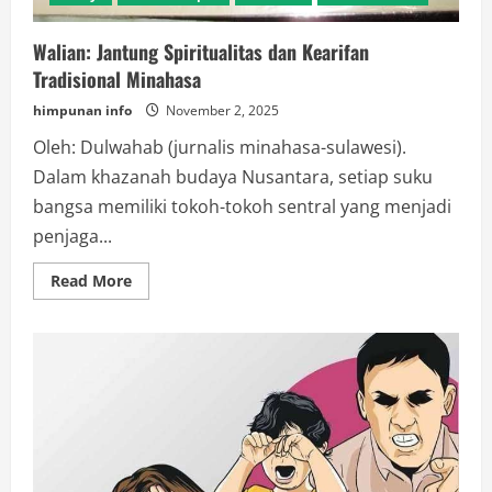
Walian: Jantung Spiritualitas dan Kearifan
Tradisional Minahasa
himpunan info
November 2, 2025
Oleh: Dulwahab (jurnalis minahasa-sulawesi).
Dalam khazanah budaya Nusantara, setiap suku
bangsa memiliki tokoh-tokoh sentral yang menjadi
penjaga...
Read
Read More
more
about
Walian:
Jantung
Spiritualitas
dan
Kearifan
Tradisional
Minahasa