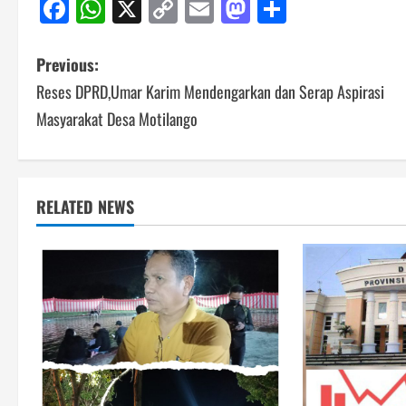
Facebook
WhatsApp
X
Copy
Email
Mastodon
Share
Link
Post
Previous:
Reses DPRD,Umar Karim Mendengarkan dan Serap Aspirasi
navigation
Masyarakat Desa Motilango
RELATED NEWS