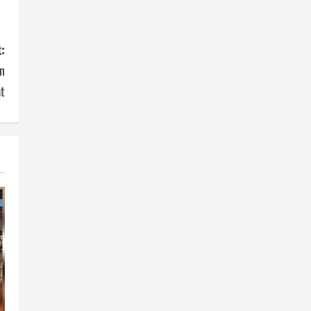
:
n
t