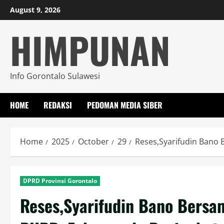
Skip
August 9, 2026
to
HIMPUNAN
content
Info Gorontalo Sulawesi
HOME
REDAKSI
PEDOMAN MEDIA SIBER
Home
2025
October
29
Reses,Syarifudin Bano 
DPRD Provinsi Gorontalo
Reses,Syarifudin Bano Bersam