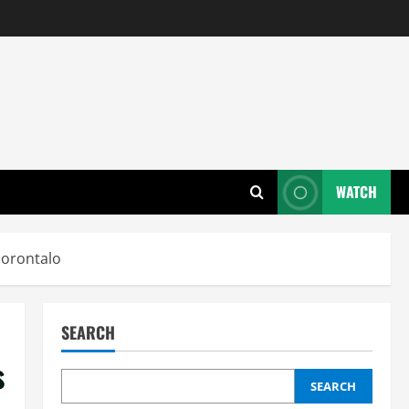
WATCH
Gorontalo
SEARCH
s
SEARCH