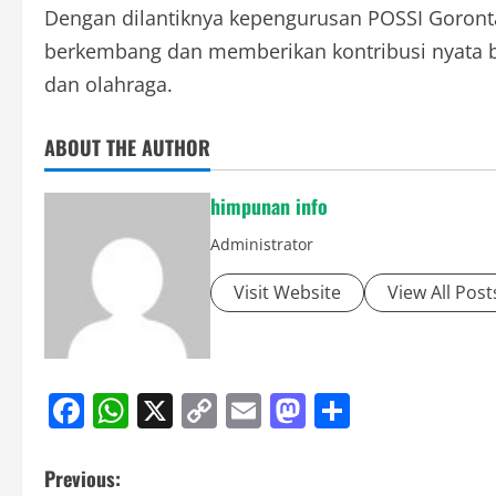
Dengan dilantiknya kepengurusan POSSI Goronta
berkembang dan memberikan kontribusi nyata ba
dan olahraga.
ABOUT THE AUTHOR
himpunan info
Administrator
Visit Website
View All Post
Facebook
WhatsApp
X
Copy
Email
Mastodon
Share
Link
Post
Previous: