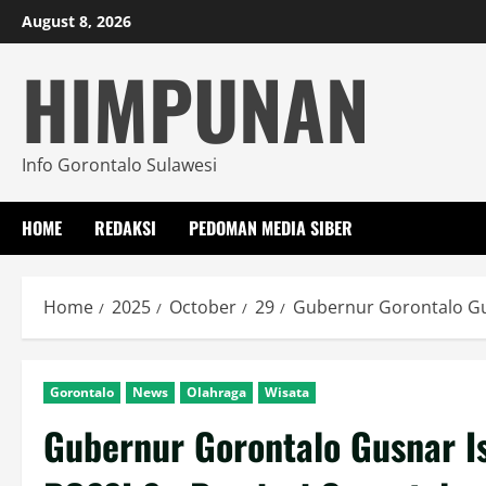
Skip
August 8, 2026
to
HIMPUNAN
content
Info Gorontalo Sulawesi
HOME
REDAKSI
PEDOMAN MEDIA SIBER
Home
2025
October
29
Gubernur Gorontalo Gus
Gorontalo
News
Olahraga
Wisata
Gubernur Gorontalo Gusnar I