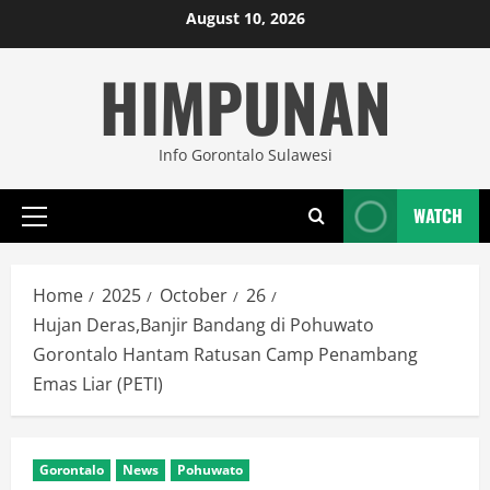
Skip
August 10, 2026
to
HIMPUNAN
content
Info Gorontalo Sulawesi
WATCH
Primary
Menu
Home
2025
October
26
Hujan Deras,Banjir Bandang di Pohuwato
Gorontalo Hantam Ratusan Camp Penambang
Emas Liar (PETI)
Gorontalo
News
Pohuwato