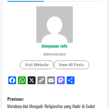
himpunan info
Administrator
Visit Website
View All Posts
Facebook
WhatsApp
X
Copy
Email
Mastodon
Share
Link
Post
Previous:
navigation
Motabiya dan Mongadi: Religiusitas yang Hadir di Sudut