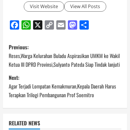
Visit Website
View All Posts
Facebook
WhatsApp
X
Copy
Email
Mastodon
Share
Link
Post
Previous:
navigation
Reses,Warga Kelurahan Buladu Aspirasikan UMKM ke Wakil
Ketua III DPRD Provinsi,Sulyanto Pateda Siap Tindak lanjuti
Next:
Agar Terjadi Lompatan Kemakmuran,Kepala Daerah Harus
Terapkan Trilogi Pembangunan Prof Soemitro
RELATED NEWS