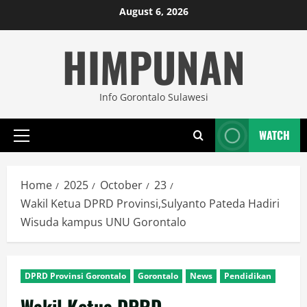
Skip
August 6, 2026
to
HIMPUNAN
content
Info Gorontalo Sulawesi
WATCH
Primary
Menu
Home
2025
October
23
Wakil Ketua DPRD Provinsi,Sulyanto Pateda Hadiri
Wisuda kampus UNU Gorontalo
DPRD Provinsi Gorontalo
Gorontalo
News
Pendidikan
Wakil Ketua DPRD