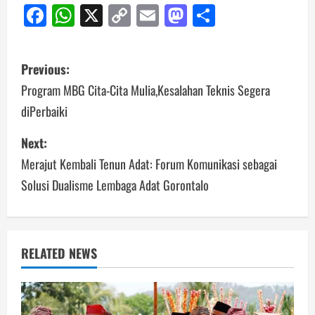
Facebook
WhatsApp
X
Copy
Email
Mastodon
Share
Link
Post
Previous:
navigation
Program MBG Cita-Cita Mulia,Kesalahan Teknis Segera
diPerbaiki
Next:
Merajut Kembali Tenun Adat: Forum Komunikasi sebagai
Solusi Dualisme Lembaga Adat Gorontalo
RELATED NEWS