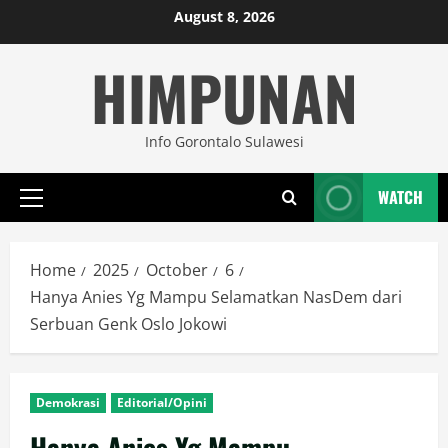
Skip
August 8, 2026
to
HIMPUNAN
content
Info Gorontalo Sulawesi
WATCH
Primary
Menu
Home
2025
October
6
Hanya Anies Yg Mampu Selamatkan NasDem dari
Serbuan Genk Oslo Jokowi
Demokrasi
Editorial/Opini
Hanya Anies Yg Mampu