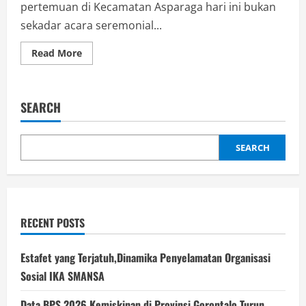
pertemuan di Kecamatan Asparaga hari ini bukan
sekadar acara seremonial...
Read
Read More
more
about
Lebih
dari
Sekadar
SEARCH
Kartu:
Gusnar
Ismail
dan
Janji
SEARCH
yang
di
Tunaikan
di
Asparaga
RECENT POSTS
Estafet yang Terjatuh,Dinamika Penyelamatan Organisasi
Sosial IKA SMANSA
Data BPS 2026,Kemiskinan di Provinsi Gorontalo Turun