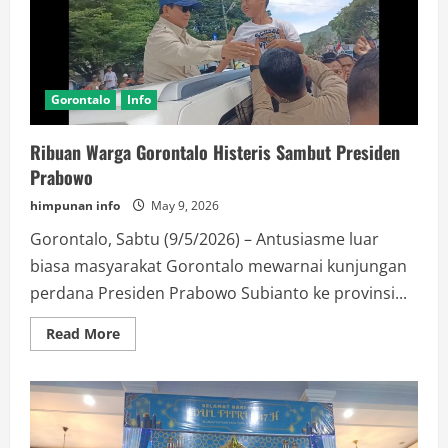
Gorontalo
Info
Ribuan Warga Gorontalo Histeris Sambut Presiden
Prabowo
himpunan info
May 9, 2026
Gorontalo, Sabtu (9/5/2026) – Antusiasme luar
biasa masyarakat Gorontalo mewarnai kunjungan
perdana Presiden Prabowo Subianto ke provinsi...
Read
Read More
more
about
Ribuan
Warga
Gorontalo
Histeris
Sambut
Presiden