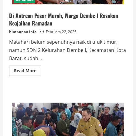
Di Antrean Pasar Murah, Warga Dembe I Rasakan
Keajaiban Ramadan
himpunan info
February 22, 2026
Matahari belum sepenuhnya naik di ufuk timur,
namun SDN 2 Kelurahan Dembe I, Kecamatan Kota
Barat, sudah...
Read
Read More
more
about
Di
Antrean
Pasar
Murah,
Warga
Dembe
I
Rasakan
Keajaiban
Ramadan