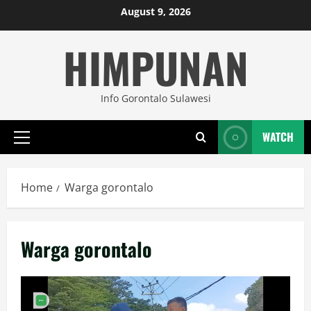
Skip
August 9, 2026
to
HIMPUNAN
content
Info Gorontalo Sulawesi
WATCH
Primary
Menu
Home
Warga gorontalo
Warga gorontalo