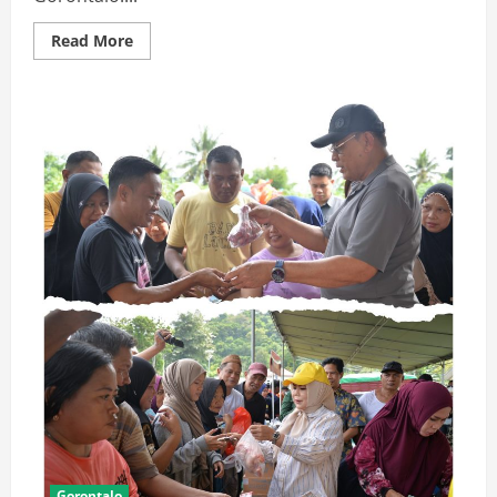
Read
Read More
more
about
Syawalan
di
Hari
Pertama
Idul
Fitri,
Gubernur
Gusnar
Terima
Kunjungan
Marten
Taha,Perkuat
Ukhuwah
Bangun
Gorontalo
Gorontalo